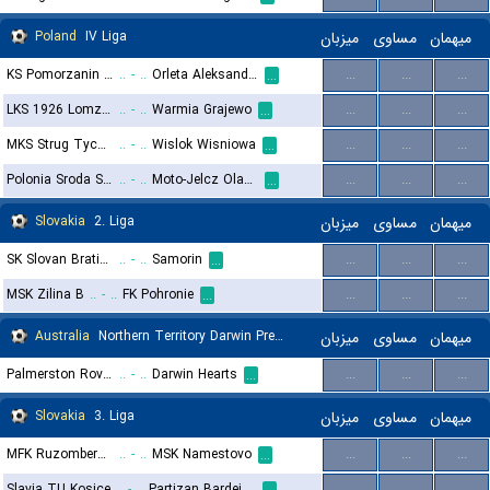
Poland
IV Liga
میزبان
مساوی
میهمان
KS Pomorzanin Torun
..
-
..
Orleta Aleksandrow Kujawski
...
...
...
...
LKS 1926 Lomza II
..
-
..
Warmia Grajewo
...
...
...
...
MKS Strug Tyczyn
..
-
..
Wislok Wisniowa
...
...
...
...
Polonia Sroda Slaska
..
-
..
Moto-Jelcz Olawa
...
...
...
...
Slovakia
2. Liga
میزبان
مساوی
میهمان
SK Slovan Bratislava B
..
-
..
Samorin
...
...
...
...
MSK Zilina B
..
-
..
FK Pohronie
...
...
...
...
Australia
Northern Territory Darwin Premier League
میزبان
مساوی
میهمان
Palmerston Rovers
..
-
..
Darwin Hearts
...
...
...
...
Slovakia
3. Liga
میزبان
مساوی
میهمان
MFK Ruzomberok B
..
-
..
MSK Namestovo
...
...
...
...
Slavia TU Kosice
..
-
..
Partizan Bardejov
...
...
...