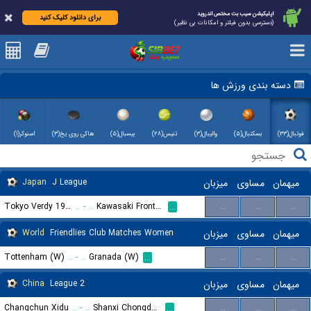
اپلیکیشن سیب بت مختص اندروید
برای دانلود کلیک کنید
(دسترسی بدون فیلتر و امکانات بی نظیر)
دسته بندی ورزش ها
فوتبال(۳۳)
بسکتبال(۵)
والیبال(۳)
تنیس(۲۸)
بیسبال(۵)
هاکی روی یخ(۳)
اسنوکر(۱)
Japan
J League
میزبان
مساوی
میهمان
Tokyo Verdy 1969
..
-
..
Kawasaki Frontale
...
...
...
...
World
Friendlies Club Matches Women
میزبان
مساوی
میهمان
Tottenham (W)
..
-
..
Granada (W)
...
...
...
...
China
League 2
میزبان
مساوی
میهمان
Changchun Xidu
..
-
..
Shanxi Chongde Ronghai Football Club
...
...
...
...