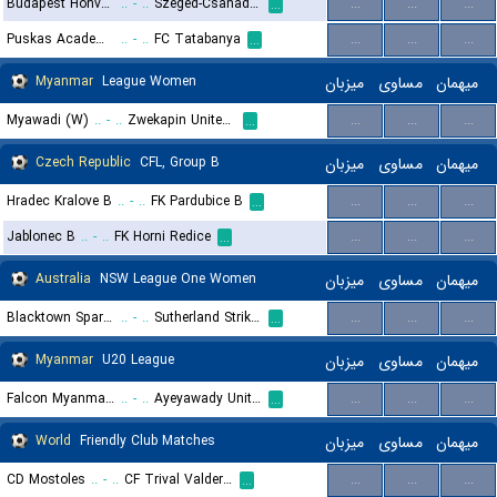
Budapest Honved II
..
-
..
Szeged-Csanad Grosics II
...
...
...
...
Puskas Academy II
..
-
..
FC Tatabanya
...
...
...
...
Myanmar
League Women
میزبان
مساوی
میهمان
Myawadi (W)
..
-
..
Zwekapin United (W)
...
...
...
...
Czech Republic
CFL, Group B
میزبان
مساوی
میهمان
Hradec Kralove B
..
-
..
FK Pardubice B
...
...
...
...
Jablonec B
..
-
..
FK Horni Redice
...
...
...
...
Australia
NSW League One Women
میزبان
مساوی
میهمان
Blacktown Spartans FC (W)
..
-
..
Sutherland Strikers (W)
...
...
...
...
Myanmar
U20 League
میزبان
مساوی
میهمان
Falcon Myanmar U20
..
-
..
Ayeyawady United U20
...
...
...
...
World
Friendly Club Matches
میزبان
مساوی
میهمان
CD Mostoles
..
-
..
CF Trival Valderas Alcorcon
...
...
...
...