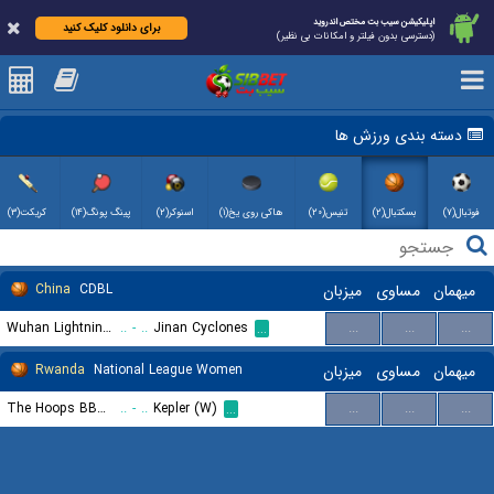
اپلیکیشن سیب بت مختص اندروید
برای دانلود کلیک کنید
(دسترسی بدون فیلتر و امکانات بی نظیر)
دسته بندی ورزش ها
فوتبال(۷)
بسکتبال(۲)
تنیس(۲۰)
هاکی روی یخ(۱)
اسنوکر(۲)
پینگ پونگ(۱۴)
کریکت(۳)
میهمان
مساوی
میزبان
CDBL
China
Wuhan Lightnings
..
-
..
Jinan Cyclones
...
...
...
...
میهمان
مساوی
میزبان
National League Women
Rwanda
The Hoops BBC (W)
..
-
..
Kepler (W)
...
...
...
...