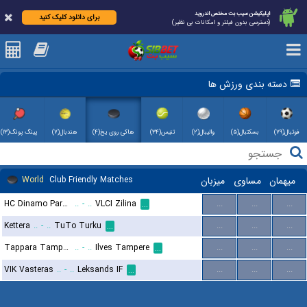
اپلیکیشن سیب بت مختص اندروید
برای دانلود کلیک کنید
(دسترسی بدون فیلتر و امکانات بی نظیر)
دسته بندی ورزش ها
فوتبال(۷۹)
بسکتبال(۵)
والیبال(۲)
تنیس(۳۴)
هاکی روی یخ(۴)
هندبال(۷)
پینگ پونگ(۱۳)
میهمان
مساوی
میزبان
Club Friendly Matches
World
HC Dinamo Pardubice
..
-
..
VLCI Zilina
...
...
...
...
Kettera
..
-
..
TuTo Turku
...
...
...
...
Tappara Tampere
..
-
..
Ilves Tampere
...
...
...
...
VIK Vasteras
..
-
..
Leksands IF
...
...
...
...