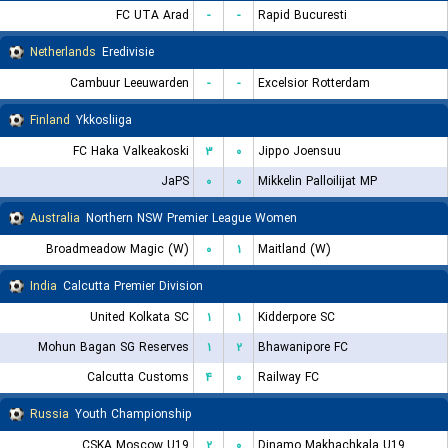
FC UTA Arad
-
-
Rapid Bucuresti
Netherlands
Eredivisie
Cambuur Leeuwarden
-
-
Excelsior Rotterdam
Finland
Ykkosliiga
FC Haka Valkeakoski
۳
۰
Jippo Joensuu
JaPS
۰
۰
Mikkelin Palloilijat MP
Australia
Northern NSW Premier League Women
Broadmeadow Magic (W)
۰
۱
Maitland (W)
India
Calcutta Premier Division
United Kolkata SC
۱
۱
Kidderpore SC
Mohun Bagan SG Reserves
۱
۲
Bhawanipore FC
Calcutta Customs
۴
۰
Railway FC
Russia
Youth Championship
CSKA Moscow U19
۲
۰
Dinamo Makhachkala U19