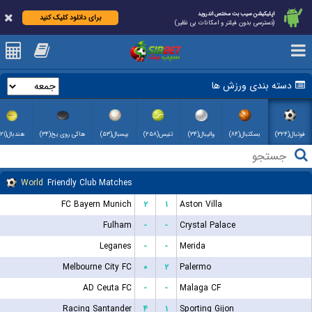
اپلیکیشن سیب بت مختص اندروید
برای دانلود کلیک کنید
(دسترسی بدون فیلتر و امکانات بی نظیر)
دسته بندی ورزش ها
فوتبال(۳۲۴)
بسکتبال(۸۴)
والیبال(۳۴)
تنیس(۲۵۸)
بیسبال(۵۳)
هاکی روی یخ(۳۴)
هندبال(۲۱)
World
Friendly Club Matches
FC Bayern Munich
۲
۱
Aston Villa
Fulham
-
-
Crystal Palace
Leganes
-
-
Merida
Melbourne City FC
۰
۲
Palermo
AD Ceuta FC
-
-
Malaga CF
Racing Santander
۴
۱
Sporting Gijon