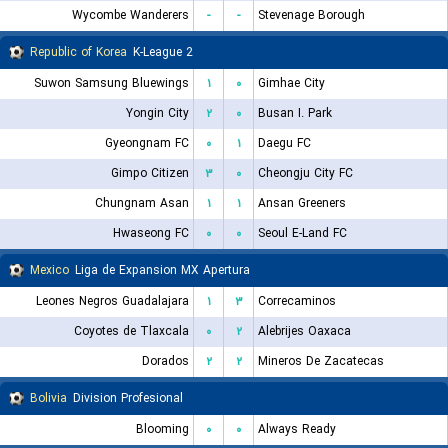
Wycombe Wanderers
-
-
Stevenage Borough
Republic of Korea
K-League 2
Suwon Samsung Bluewings
۱
۰
Gimhae City
Yongin City
۲
۰
Busan I. Park
Gyeongnam FC
۰
۱
Daegu FC
Gimpo Citizen
۳
۰
Cheongju City FC
Chungnam Asan
۱
۱
Ansan Greeners
Hwaseong FC
۰
۰
Seoul E-Land FC
Mexico
Liga de Expansion MX Apertura
Leones Negros Guadalajara
۱
۳
Correcaminos
Coyotes de Tlaxcala
۰
۲
Alebrijes Oaxaca
Dorados
۲
۲
Mineros De Zacatecas
Bolivia
Division Profesional
Blooming
۰
۰
Always Ready