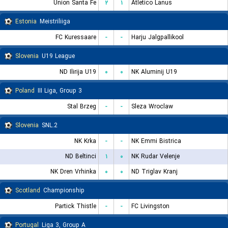
Union Santa Fe
۲
۱
Atletico Lanus
Estonia
Meistriliiga
FC Kuressaare
-
-
Harju Jalgpallikool
Slovenia
U19 League
ND Ilirija U19
۰
۰
NK Aluminij U19
Poland
III Liga, Group 3
Stal Brzeg
-
-
Sleza Wroclaw
Slovenia
2.SNL
NK Krka
-
-
NK Emmi Bistrica
ND Beltinci
۱
۰
NK Rudar Velenje
NK Dren Vrhinka
۰
۰
ND Triglav Kranj
Scotland
Championship
Partick Thistle
-
-
FC Livingston
Portugal
Liga 3, Group A