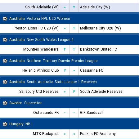
South Adelaide (W)
۰
۷
Adelaide City (W)
Australia
Victoria NPL U20 Women
Preston Lions FC U20 (W)
۰
۲
Melbourne City U20 (W)
Australia
New South Wales League 2
Mounties Wanderers
۴
۲
Bankstown United FC
Australia
Northern Territory Darwin Premier League
Hellenic Athletic Club
۲
۰
Casuarina FC
Australia
South Australia State League 1 Reserves
Salisbury Utd Reserves
۰
۳
South Adelaide Reserves
Sweden
Superettan
Ostersunds FK
-
-
GIF Sundsvall
Hungary
NB I
MTK Budapest
۰
۰
Puskas FC Academy