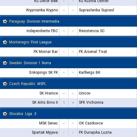
KS Decor Belk
-
-
KS Kuznia Ustron
Krypnianka Krypno
-
-
Supraslanka Suprasl
Paraguay
Division Intermedia
Independiente FBC
-
-
Resistencia SC
Montenegro
First League
FK Mornar Bar
-
-
FK Arsenal Tivat
Sweden
Division 1 Norra
Enkopings SK FK
-
-
Karlbergs BK
Czech Republic
MSFL
SK Hranice
-
-
Unicov
SK Artis Brno II
۱
۰
SFK Vrchovina
Slovakia
3. Liga
MSK Senec
-
-
OK Castkovce
Spartak Myjava
-
-
FK Dunajska Luzna