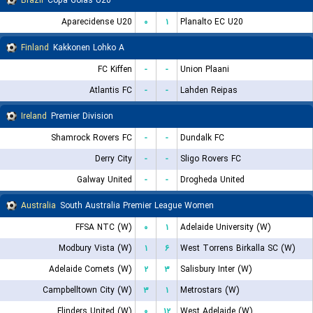
Brazil
Copa Goias U20
Aparecidense U20
۰
۱
Planalto EC U20
Finland
Kakkonen Lohko A
FC Kiffen
-
-
Union Plaani
Atlantis FC
-
-
Lahden Reipas
Ireland
Premier Division
Shamrock Rovers FC
-
-
Dundalk FC
Derry City
-
-
Sligo Rovers FC
Galway United
-
-
Drogheda United
Australia
South Australia Premier League Women
FFSA NTC (W)
۰
۱
Adelaide University (W)
Modbury Vista (W)
۱
۶
West Torrens Birkalla SC (W)
Adelaide Comets (W)
۲
۳
Salisbury Inter (W)
Campbelltown City (W)
۳
۱
Metrostars (W)
Flinders United (W)
۰
۱۲
West Adelaide (W)