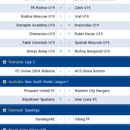
FK Rostov U19
۲
۰
Zenit U19
Rodina Moscow U19
۱
۱
Ural U19
Konoplev Academy U19
۱
۳
Krasnodar U19
Chertanovo U19
۰
۲
Rubin Kazan U19
Fakel Voronezh U19
۱
۱
Spartak Moscow U19
Almaz Antey U19
۳
۴
Nizhny Novgorod U19
Romania
Liga 2
FC Unirea 2004 Slobozia
۰
۰
ACS Gloria Bistrita
Australia
New South Wales League 1
Prospect United FC
۱
۱
Western City Rangers
Blacktown Spartans
۴
۰
Inter Lions FC
Denmark
Superliga
SonderjyskE
-
-
Viborg FF