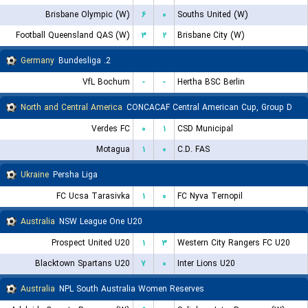
Brisbane Olympic (W)
۶
۰
Souths United (W)
Football Queensland QAS (W)
۳
۲
Brisbane City (W)
Germany
2. Bundesliga
VfL Bochum
-
-
Hertha BSC Berlin
North and Central America
CONCACAF Central American Cup, Group D
Verdes FC
۰
۱
CSD Municipal
Motagua
۱
۰
C.D. FAS
Ukraine
Persha Liga
FC Ucsa Tarasivka
۱
۰
FC Nyva Ternopil
Australia
NSW League One U20
Prospect United U20
۱
۳
Western City Rangers FC U20
Blacktown Spartans U20
۷
۰
Inter Lions U20
Australia
NPL South Australia Women Reserves