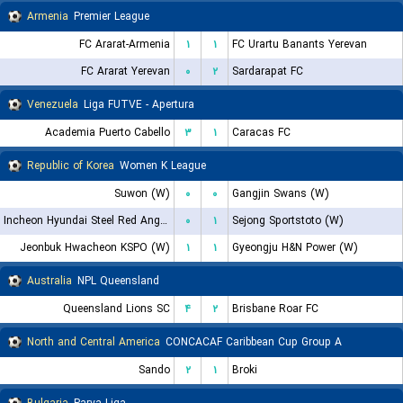
Armenia
Premier League
FC Ararat-Armenia
۱
۱
FC Urartu Banants Yerevan
FC Ararat Yerevan
۰
۲
Sardarapat FC
Venezuela
Liga FUTVE - Apertura
Academia Puerto Cabello
۳
۱
Caracas FC
Republic of Korea
Women K League
Suwon (W)
۰
۰
Gangjin Swans (W)
Incheon Hyundai Steel Red Angels (W)
۰
۱
Sejong Sportstoto (W)
Jeonbuk Hwacheon KSPO (W)
۱
۱
Gyeongju H&N Power (W)
Australia
NPL Queensland
Queensland Lions SC
۴
۲
Brisbane Roar FC
North and Central America
CONCACAF Caribbean Cup Group A
Sando
۲
۱
Broki