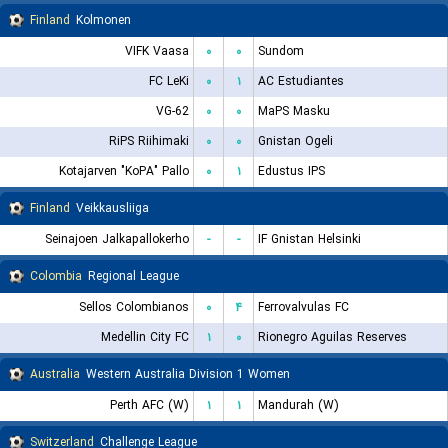
Finland
Kolmonen
VIFK Vaasa
۰
۰
Sundom
FC LeKi
۰
۱
AC Estudiantes
VG-62
۰
۰
MaPS Masku
RiPS Riihimaki
۰
۰
Gnistan Ogeli
Kotajarven "KoPA" Pallo
۰
۱
Edustus IPS
Finland
Veikkausliiga
Seinajoen Jalkapallokerho
-
-
IF Gnistan Helsinki
Colombia
Regional League
Sellos Colombianos
۰
۴
Ferrovalvulas FC
Medellin City FC
۱
۰
Rionegro Aguilas Reserves
Australia
Western Australia Division 1 Women
Perth AFC (W)
۱
۱
Mandurah (W)
Switzerland
Challenge League