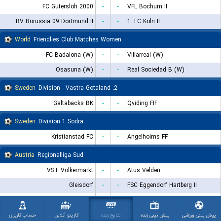
FC Gutersloh 2000
-
-
VFL Bochum II
BV Borussia 09 Dortmund II
-
-
1. FC Koln II
World
Friendlies Club Matches Women
FC Badalona (W)
-
-
Villarreal (W)
Osasuna (W)
-
-
Real Sociedad B (W)
Sweden
2. Division - Vastra Gotaland
Galtabacks BK
-
-
Qviding FIF
Sweden
Division 1 Sodra
Kristianstad FC
-
-
Angelholms FF
Austria
Regionalliga Sud
VST Volkermarkt
-
-
Atus Velden
Gleisdorf
-
-
FSC Eggendorf Hartberg II
SU Tillmitsch
-
-
SC Kalsdorf
Deutschlandsberger SC
-
-
SV Allerheiligen
پیش بینی ورزشی
پیش بینی زنده
نتایج زنده
کازینو آنلاین
حساب کاربری