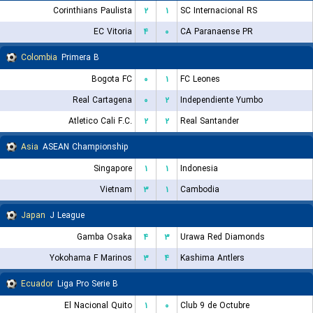
Corinthians Paulista
۲
۱
SC Internacional RS
EC Vitoria
۴
۰
CA Paranaense PR
Colombia
Primera B
Bogota FC
۰
۱
FC Leones
Real Cartagena
۰
۲
Independiente Yumbo
Atletico Cali F.C.
۲
۲
Real Santander
Asia
ASEAN Championship
Singapore
۱
۱
Indonesia
Vietnam
۳
۱
Cambodia
Japan
J League
Gamba Osaka
۴
۳
Urawa Red Diamonds
Yokohama F Marinos
۳
۴
Kashima Antlers
Ecuador
Liga Pro Serie B
El Nacional Quito
۱
۰
Club 9 de Octubre