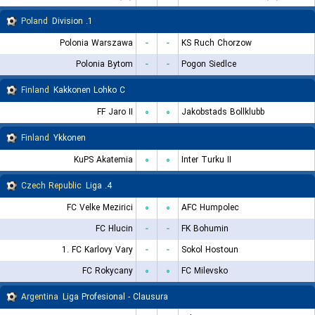
Poland
1. Division
Polonia Warszawa
-
-
KS Ruch Chorzow
Polonia Bytom
-
-
Pogon Siedlce
Finland
Kakkonen Lohko C
FF Jaro II
۰
۰
Jakobstads Bollklubb
Finland
Ykkonen
KuPS Akatemia
۰
۰
Inter Turku II
Czech Republic
4. Liga
FC Velke Mezirici
۰
۰
AFC Humpolec
FC Hlucin
-
-
FK Bohumin
1. FC Karlovy Vary
-
-
Sokol Hostoun
FC Rokycany
۰
۰
FC Milevsko
Argentina
Liga Profesional - Clausura