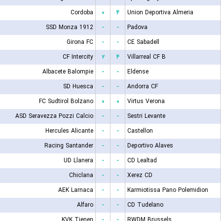
Cordoba
۰
۴
Union Deportiva Almeria
SSD Monza 1912
-
-
Padova
Girona FC
-
-
CE Sabadell
CF Intercity
۲
۴
Villarreal CF B
Albacete Balompie
-
-
Eldense
SD Huesca
-
-
Andorra CF
FC Sudtirol Bolzano
۰
۰
Virtus Verona
ASD Seravezza Pozzi Calcio
-
-
Sestri Levante
Hercules Alicante
-
-
Castellon
Racing Santander
-
-
Deportivo Alaves
UD Llanera
-
-
CD Lealtad
Chiclana
-
-
Xerez CD
AEK Larnaca
-
-
Karmiotissa Pano Polemidion
Alfaro
-
-
CD Tudelano
KVK Tienen
-
-
RWDM Brussels