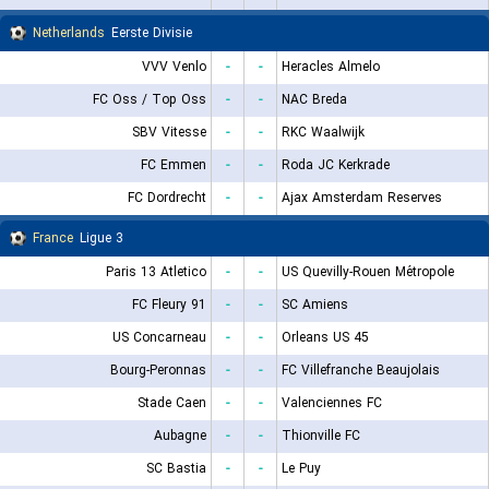
Netherlands
Eerste Divisie
VVV Venlo
-
-
Heracles Almelo
FC Oss / Top Oss
-
-
NAC Breda
SBV Vitesse
-
-
RKC Waalwijk
FC Emmen
-
-
Roda JC Kerkrade
FC Dordrecht
-
-
Ajax Amsterdam Reserves
France
Ligue 3
Paris 13 Atletico
-
-
US Quevilly-Rouen Métropole
FC Fleury 91
-
-
SC Amiens
US Concarneau
-
-
Orleans US 45
Bourg-Peronnas
-
-
FC Villefranche Beaujolais
Stade Caen
-
-
Valenciennes FC
Aubagne
-
-
Thionville FC
SC Bastia
-
-
Le Puy