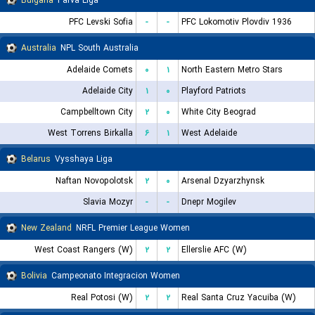
Bulgaria
Parva Liga
PFC Levski Sofia
-
-
PFC Lokomotiv Plovdiv 1936
Australia
NPL South Australia
Adelaide Comets
۰
۱
North Eastern Metro Stars
Adelaide City
۱
۰
Playford Patriots
Campbelltown City
۲
۰
White City Beograd
West Torrens Birkalla
۶
۱
West Adelaide
Belarus
Vysshaya Liga
Naftan Novopolotsk
۲
۰
Arsenal Dzyarzhynsk
Slavia Mozyr
-
-
Dnepr Mogilev
New Zealand
NRFL Premier League Women
West Coast Rangers (W)
۲
۲
Ellerslie AFC (W)
Bolivia
Campeonato Integracion Women
Real Potosi (W)
۲
۲
Real Santa Cruz Yacuiba (W)