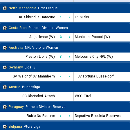
North Macedonia
First League
KF Shkendija Haracine
۱
۰
FK Sileks
Costa Rica
Primera Division Women
Alajuelense (W)
۵
۰
Municipal Pococi (W)
Australia
NPL Victoria Women
Preston Lions (W)
۲
۰
Melbourne City NPL (W)
Germany
3. Liga
SV Waldhof 07 Mannheim
-
-
TSV Fortuna Dusseldorf
Austria
Bundesliga
SC Rheindorf Altach
-
-
WSG Tirol
Paraguay
Primera Division Reserve
Rubio Nu Reserve
۰
۲
Deportivo Recoleta Reserves
Bulgaria
Vtora Liga