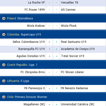
La Roche VF
-
-
Versailles 78
FC Rouen 1899
-
-
AS Cannes
Poland
Ekstraklasa
Wisla Krakow
-
-
Wisla Plock
Colombia
Supercopa U19
Sellos Colombianos U19
۰
۱
Real Santuario U19
Barranquilla FC U19
۱
۰
Academia de Crespo U19
Aguilas Doradas U19
۰
۰
Total Soccer U19
Czech Republic
1. Liga
FC Zbrojovka Brno
-
-
FC Slovan Liberec
Lithuania
II Lyga
FK Panevezys II
۰
۱
FK Nevezis Kedainiai
Chile
Primera Division Women
Magallanes (W)
۰
۰
Universidad Catolica (W)