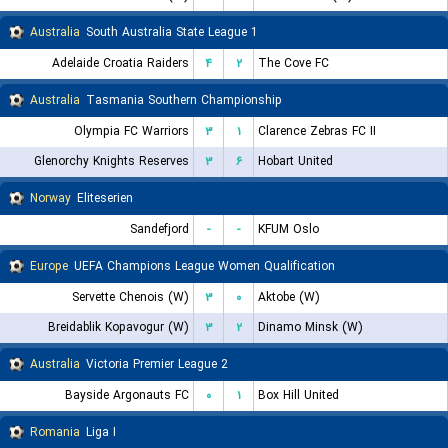
Australia
South Australia State League 1
Adelaide Croatia Raiders
۴
۲
The Cove FC
Australia
Tasmania Southern Championship
Olympia FC Warriors
۳
۱
Clarence Zebras FC II
Glenorchy Knights Reserves
۳
۶
Hobart United
Norway
Eliteserien
Sandefjord
-
-
KFUM Oslo
Europe
UEFA Champions League Women Qualification
Servette Chenois (W)
۳
۰
Aktobe (W)
Breidablik Kopavogur (W)
۳
۲
Dinamo Minsk (W)
Australia
Victoria Premier League 2
Bayside Argonauts FC
۰
۱
Box Hill United
Romania
Liga I