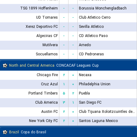
TSG 1899 Hoffenheim
-
-
Borussia Monchengladbach
UD Tomares
-
-
Club Atletico Cerro
Xerez Deportivo FC
-
-
Sevilla Atletico
Algeciras CF
-
-
CD Atletico Paso
Mutilvera
-
-
Arnedo
Socuellamos
-
-
CD Pedroneras
North and Central America
CONCACAF Leagues Cup
Chicago Fire
۲
۰
Necaxa
Cruz Azul
۱
۰
Philadelphia Union
Portland Timbers
۵
۲
Puebla
Club America
۳
۱
San Diego FC
Austin FC
۲
۰
Club Tijuana Xoloitzcuintles de Caliente
New York City FC
۲
۰
Santos Laguna Mexico
Brazil
Copa do Brasil