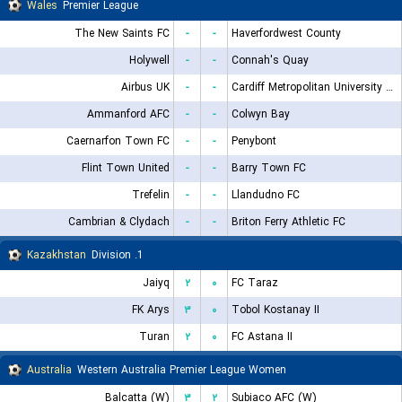
Wales
Premier League
The New Saints FC
-
-
Haverfordwest County
Holywell
-
-
Connah's Quay
Airbus UK
-
-
Cardiff Metropolitan University F.C.
Ammanford AFC
-
-
Colwyn Bay
Caernarfon Town FC
-
-
Penybont
Flint Town United
-
-
Barry Town FC
Trefelin
-
-
Llandudno FC
Cambrian & Clydach
-
-
Briton Ferry Athletic FC
Kazakhstan
1. Division
Jaiyq
۲
۰
FC Taraz
FK Arys
۳
۰
Tobol Kostanay II
Turan
۲
۰
FC Astana II
Australia
Western Australia Premier League Women
Balcatta (W)
۳
۲
Subiaco AFC (W)