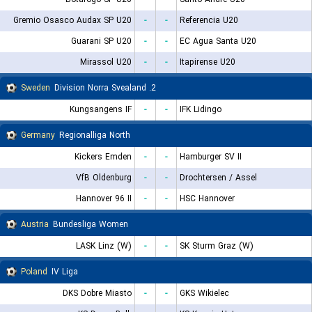
Gremio Osasco Audax SP U20
-
-
Referencia U20
Guarani SP U20
-
-
EC Agua Santa U20
Mirassol U20
-
-
Itapirense U20
Sweden
2. Division Norra Svealand
Kungsangens IF
-
-
IFK Lidingo
Germany
Regionalliga North
Kickers Emden
-
-
Hamburger SV II
VfB Oldenburg
-
-
Drochtersen / Assel
Hannover 96 II
-
-
HSC Hannover
Austria
Bundesliga Women
LASK Linz (W)
-
-
SK Sturm Graz (W)
Poland
IV Liga
DKS Dobre Miasto
-
-
GKS Wikielec