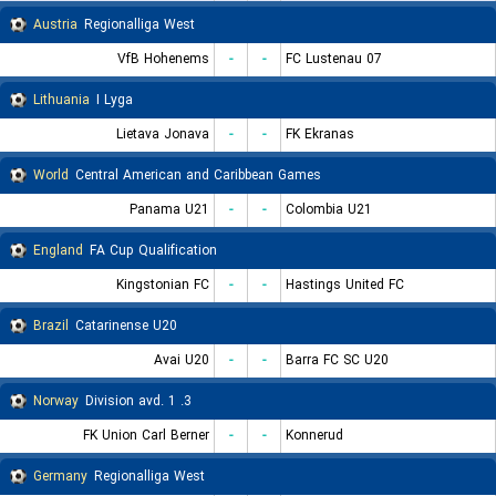
Austria
Regionalliga West
VfB Hohenems
-
-
FC Lustenau 07
Lithuania
I Lyga
Lietava Jonava
-
-
FK Ekranas
World
Central American and Caribbean Games
Panama U21
-
-
Colombia U21
England
FA Cup Qualification
Kingstonian FC
-
-
Hastings United FC
Brazil
Catarinense U20
Avai U20
-
-
Barra FC SC U20
Norway
3. Division avd. 1
FK Union Carl Berner
-
-
Konnerud
Germany
Regionalliga West