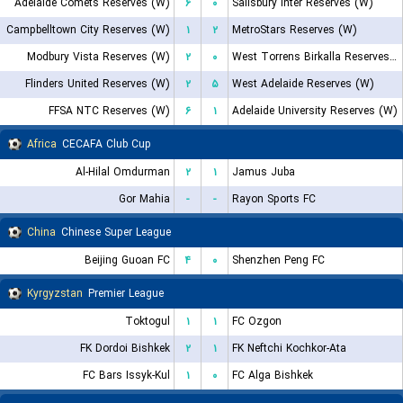
Adelaide Comets Reserves (W)
۶
۰
Salisbury Inter Reserves (W)
Campbelltown City Reserves (W)
۱
۲
MetroStars Reserves (W)
Modbury Vista Reserves (W)
۲
۰
West Torrens Birkalla Reserves (W)
Flinders United Reserves (W)
۲
۵
West Adelaide Reserves (W)
FFSA NTC Reserves (W)
۶
۱
Adelaide University Reserves (W)
Africa
CECAFA Club Cup
Al-Hilal Omdurman
۲
۱
Jamus Juba
Gor Mahia
-
-
Rayon Sports FC
China
Chinese Super League
Beijing Guoan FC
۴
۰
Shenzhen Peng FC
Kyrgyzstan
Premier League
Toktogul
۱
۱
FC Ozgon
FK Dordoi Bishkek
۲
۱
FK Neftchi Kochkor-Ata
FC Bars Issyk-Kul
۱
۰
FC Alga Bishkek