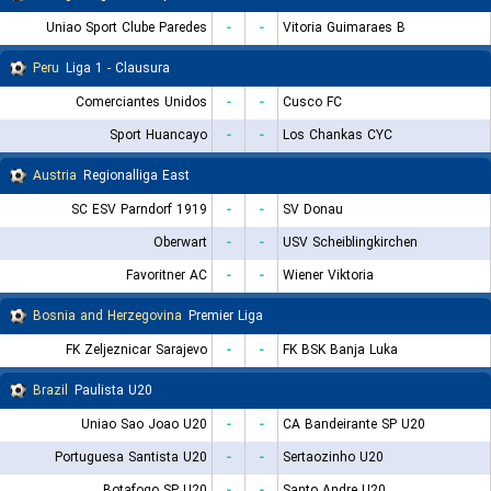
Uniao Sport Clube Paredes
-
-
Vitoria Guimaraes B
Peru
Liga 1 - Clausura
Comerciantes Unidos
-
-
Cusco FC
Sport Huancayo
-
-
Los Chankas CYC
Austria
Regionalliga East
SC ESV Parndorf 1919
-
-
SV Donau
Oberwart
-
-
USV Scheiblingkirchen
Favoritner AC
-
-
Wiener Viktoria
Bosnia and Herzegovina
Premier Liga
FK Zeljeznicar Sarajevo
-
-
FK BSK Banja Luka
Brazil
Paulista U20
Uniao Sao Joao U20
-
-
CA Bandeirante SP U20
Portuguesa Santista U20
-
-
Sertaozinho U20
Botafogo SP U20
-
-
Santo Andre U20