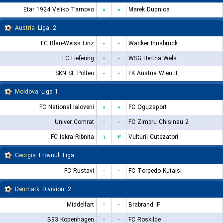
Etar 1924 Veliko Tarnovo
۰
۰
Marek Dupnica
Austria
2. Liga
FC Blau-Weiss Linz
-
-
Wacker Innsbruck
FC Liefering
-
-
WSG Hertha Wels
SKN St. Polten
-
-
FK Austria Wien II
Moldova
Liga 1
FC National Ialoveni
۰
۰
FC Oguzsport
Univer Comrat
-
-
FC Zimbru Chisinau 2
FC Iskra Ribnita
۱
۳
Vulturii Cutezatori
Georgia
Erovnuli Liga
FC Rustavi
-
-
FC Torpedo Kutaisi
Denmark
2. Division
Middelfart
-
-
Brabrand IF
B93 Kopenhagen
-
-
FC Roskilde