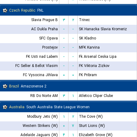
Czech Republic
FNL
Slavia Prague B
۳
۲
Trinec
AC Dukla Praha
-
-
SK Hanacka Slavia Kromeriz
SFC Opava
-
-
SK Kladno
Prostejov
-
-
MFK Karvina
FK Usti nad Labem
-
-
Fk Arsenal Ceska Lipa
FC Sellier & Bellot Vlasim
-
-
FK Viktoria Zizkov
FC Vysocina Jihlava
۰
۰
FK Pribram
Brazil
Amazonense 2
RB Do Norte AM
۳
۱
Atletico Cliper Clube
Australia
South Australia State League Women
Modbury Jets (W)
۱
۲
The Cove (W)
Western Strikers (W)
۰
۷
Sturt Lions (W)
Adelaide Jaguars (W)
۴
۱
Elizabeth Grove (W)