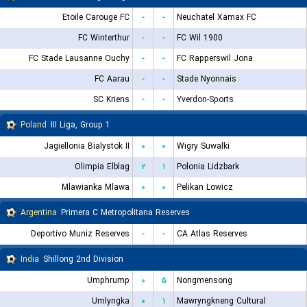
Etoile Carouge FC
-
-
Neuchatel Xamax FC
FC Winterthur
-
-
FC Wil 1900
FC Stade Lausanne Ouchy
-
-
FC Rapperswil Jona
FC Aarau
-
-
Stade Nyonnais
SC Kriens
-
-
Yverdon-Sports
Poland
III Liga, Group 1
Jagiellonia Bialystok II
۰
۰
Wigry Suwalki
Olimpia Elblag
۲
۱
Polonia Lidzbark
Mlawianka Mlawa
۰
۰
Pelikan Lowicz
Argentina
Primera C Metropolitana Reserves
Deportivo Muniz Reserves
-
-
CA Atlas Reserves
India
Shillong 2nd Division
Umphrump
۰
۵
Nongmensong
Umlyngka
۰
۱
Mawryngkneng Cultural