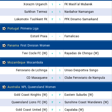
Xorazm Urganch
۱
۰
FK Mash'al Mubarek
Surkhon Termez
۰
۱
Navbahor Namangan
Lokomotiv Tashkent FK
۲
۱
PFK Dinamo Samarkand
Portugal
Primeira Liga
Estoril Praia
-
-
Famalicao
Panama
First Division Women
Tevi Cocle FC (W)
۰
۱
Rayadas de Chiriqui (W)
Mozambique
Mocambola
Ferroviario de Lichinga
۱
۱
Uniao Desportiva Songo
CD Maxaquene
۰
۱
Clube Ferroviario de Nampula
Australia
NPL Queensland Women
Gold Coast Knights (W)
۰
۲
Eastern Suburbs (W)
Queensland Lions FC (W)
۲
۰
Sunshine Coast Wanderers (W)
Gold Coast United (W)
۲
۰
Capalaba (W)