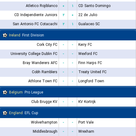
Atletico Rojiblanco
۰
۱
CD Santo Domingo
CD Independiente Juniors
۲
۰
22 de Julio
San Antonio FC Cotacachi
۲
۱
Gualaceo SC
Ireland
First Division
Cork City FC
-
-
Kerry FC
University College Dublin FC
-
-
Wexford FC
Bray Wanderers AFC
-
-
Finn Harps FC
Cobh Ramblers
-
-
Treaty United FC
Athlone Town FC
-
-
Longford Town
Belgium
Pro League
Club Brugge KV
-
-
KV Kortrijk
England
EFL Cup
Wolverhampton
-
-
Port Vale
Middlesbrough
-
-
Wrexham