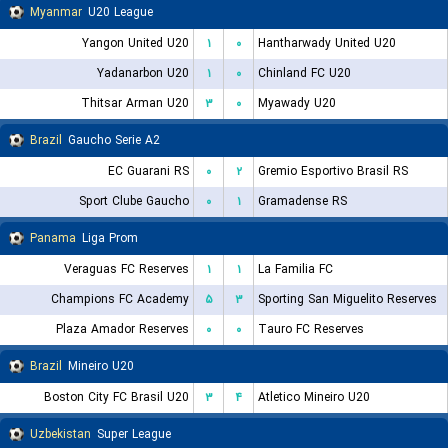
Myanmar
U20 League
Yangon United U20
۱
۰
Hantharwady United U20
Yadanarbon U20
۱
۰
Chinland FC U20
Thitsar Arman U20
۳
۰
Myawady U20
Brazil
Gaucho Serie A2
EC Guarani RS
۰
۲
Gremio Esportivo Brasil RS
Sport Clube Gaucho
۰
۱
Gramadense RS
Panama
Liga Prom
Veraguas FC Reserves
۱
۱
La Familia FC
Champions FC Academy
۵
۳
Sporting San Miguelito Reserves
Plaza Amador Reserves
۰
۰
Tauro FC Reserves
Brazil
Mineiro U20
Boston City FC Brasil U20
۳
۴
Atletico Mineiro U20
Uzbekistan
Super League