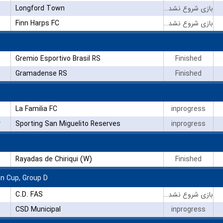
Longford Town
بازی شروع نشده است
Finn Harps FC
بازی شروع نشده است
Gremio Esportivo Brasil RS
Finished
Gramadense RS
Finished
La Familia FC
inprogress
۳
Sporting San Miguelito Reserves
inprogress
Rayadas de Chiriqui (W)
Finished
n Cup, Group D
C.D. FAS
بازی شروع نشده است
CSD Municipal
inprogress