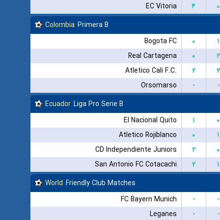
EC Vitoria
۴
۰
Colombia
Primera B
Bogota FC
۰
۱
Real Cartagena
۰
۲
Atletico Cali F.C.
۲
۲
Orsomarso
-
-
Ecuador
Liga Pro Serie B
El Nacional Quito
۱
۰
Atletico Rojiblanco
۰
۱
CD Independiente Juniors
۲
۰
San Antonio FC Cotacachi
۲
۱
World
Friendly Club Matches
FC Bayern Munich
-
-
Leganes
-
-