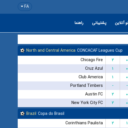
FA
و آنلاین
پشتیبانی
راهنما
North and Central America
CONCACAF Leagues Cup
Chicago Fire
۲
۰
Cruz Azul
۱
۰
Club America
۱
۰
Portland Timbers
-
-
Austin FC
۲
۰
New York City FC
۲
۰
Brazil
Copa do Brasil
Corinthians Paulista
۲
۱