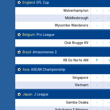
England
EFL Cup
Wolverhampton
-
-
Middlesbrough
-
-
Wycombe Wanderers
-
-
Belgium
Pro League
Club Brugge KV
-
-
Brazil
Amazonense 2
RB Do Norte AM
۳
۱
Asia
ASEAN Championship
Singapore
-
-
Vietnam
-
-
Japan
J League
Gamba Osaka
-
-
Yokohama F Marinos
-
-