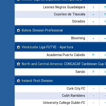
Leones Negros Guadalajara
۱
۲
Coyotes de Tlaxcala
۰
۲
Dorados
۰
۱
Bolivia
Division Profesional
Blooming
۰
۰
Venezuela
Liga FUTVE - Apertura
Academia Puerto Cabello
۳
۱
North and Central America
CONCACAF Caribbean Cup 
Sando
۲
۱
Ireland
First Division
Cork City FC
-
-
Cobh Ramblers
-
-
University College Dublin FC
-
-