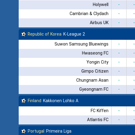
Holywell
-
-
Cambrian & Clydach
-
-
Airbus UK
-
-
Republic of Korea
K-League 2
Suwon Samsung Bluewings
-
-
Hwaseong FC
-
-
Yongin City
-
-
Gimpo Citizen
-
-
Chungnam Asan
-
-
Gyeongnam FC
-
-
Finland
Kakkonen Lohko A
FC Kiffen
-
-
Atlantis FC
-
-
Portugal
Primeira Liga