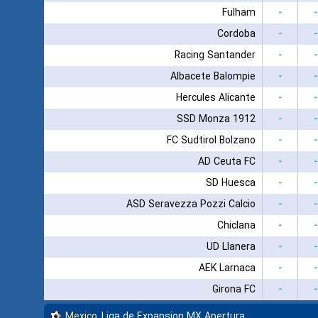
Fulham
-
-
Cordoba
-
-
Racing Santander
-
-
Albacete Balompie
-
-
Hercules Alicante
-
-
SSD Monza 1912
-
-
FC Sudtirol Bolzano
-
-
AD Ceuta FC
-
-
SD Huesca
-
-
ASD Seravezza Pozzi Calcio
-
-
Chiclana
-
-
UD Llanera
-
-
AEK Larnaca
-
-
Girona FC
-
-
Mexico
Liga de Expansion MX Apertura