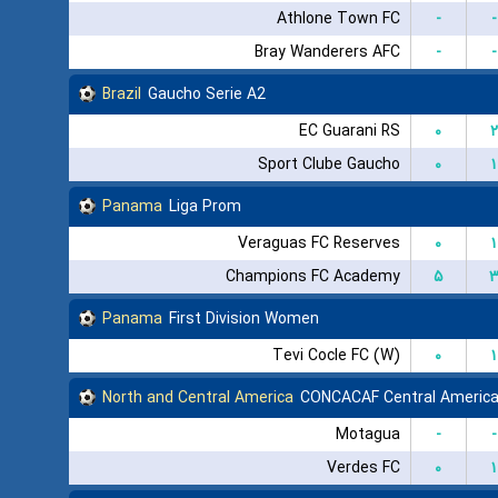
Athlone Town FC
-
-
Bray Wanderers AFC
-
-
Brazil
Gaucho Serie A2
EC Guarani RS
۰
۲
Sport Clube Gaucho
۰
۱
Panama
Liga Prom
Veraguas FC Reserves
۰
۱
Champions FC Academy
۵
Panama
First Division Women
Tevi Cocle FC (W)
۰
۱
North and Central America
CONCACAF Central America
Motagua
-
-
Verdes FC
۰
۱