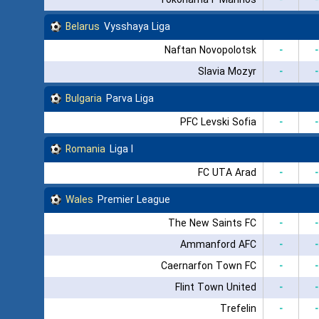
Belarus
Vysshaya Liga
Naftan Novopolotsk
-
-
Slavia Mozyr
-
-
Bulgaria
Parva Liga
PFC Levski Sofia
-
-
Romania
Liga I
FC UTA Arad
-
-
Wales
Premier League
The New Saints FC
-
-
Ammanford AFC
-
-
Caernarfon Town FC
-
-
Flint Town United
-
-
Trefelin
-
-