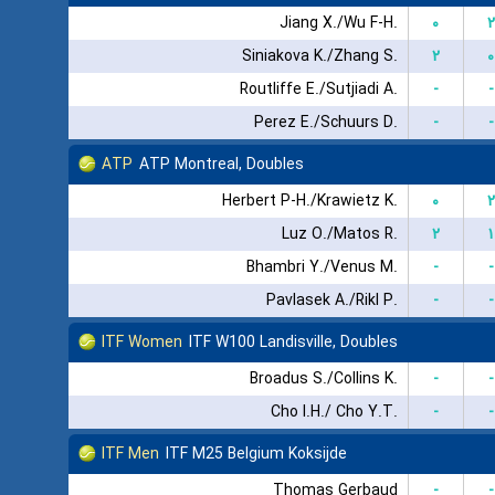
Jiang X./Wu F-H.
۰
۲
Siniakova K./Zhang S.
۲
۰
Routliffe E./Sutjiadi A.
-
-
Perez E./Schuurs D.
-
-
ATP
ATP Montreal, Doubles
Herbert P-H./Krawietz K.
۰
۲
Luz O./Matos R.
۲
۱
Bhambri Y./Venus M.
-
-
Pavlasek A./Rikl P.
-
-
ITF Women
ITF W100 Landisville, Doubles
Broadus S./Collins K.
-
-
Cho I.H./ Cho Y.T.
-
-
ITF Men
ITF M25 Belgium Koksijde
Thomas Gerbaud
-
-