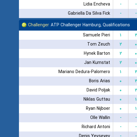
Lidia Encheva
-
-
Gabriella Da Silva Fick
-
-
Challenger
ATP Challenger Hamburg, Qualifications
Samuele Pieri
۱
۲
Tom Zeuch
۲
۰
Hynek Barton
۲
۰
Jan Kumstat
۲
۰
Mariano Dedura-Palomero
۱
۲
Boris Arias
۰
۲
David Poljak
۰
۲
Niklas Guttau
۰
۱
Ryan Nijboer
۰
۱
Olle Wallin
-
-
Richard Antoni
-
-
Denis Yevseyev
-
-