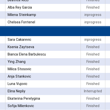
Beatrice Ricci
Finished
Alba Rey Garcia
Finished
Milena Steinkamp
inprogress
Chelsea Fontenel
inprogress
Sara Cakarevic
inprogress
Ksenia Zaytseva
Finished
Bianca Elena Barbulescu
Finished
Ying Zhang
Finished
Milica Stosovic
Finished
Anja Stankovic
Finished
Luna Vujovic
Finished
Elina Nepliy
Interrupted
Ekaterina Perelygina
Finished
Sofija Milenkovic
Finished