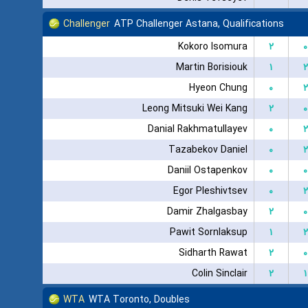
Challenger
ATP Challenger Astana, Qualifications
Kokoro Isomura
۲
۰
Martin Borisiouk
۱
۲
Hyeon Chung
۰
۲
Leong Mitsuki Wei Kang
۲
۰
Danial Rakhmatullayev
۰
۲
Tazabekov Daniel
۰
۲
Daniil Ostapenkov
۰
۰
Egor Pleshivtsev
۰
۲
Damir Zhalgasbay
۲
۰
Pawit Sornlaksup
۱
۲
Sidharth Rawat
۲
۰
Colin Sinclair
۲
۱
WTA
WTA Toronto, Doubles