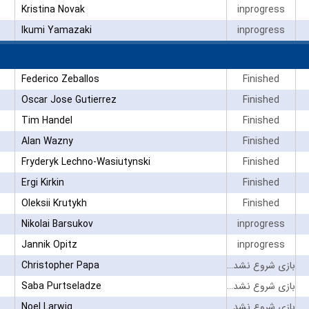
Kristina Novak
inprogress
Ikumi Yamazaki
inprogress
Federico Zeballos
Finished
Oscar Jose Gutierrez
Finished
Tim Handel
Finished
Alan Wazny
Finished
Fryderyk Lechno-Wasiutynski
Finished
Ergi Kirkin
Finished
Oleksii Krutykh
Finished
Nikolai Barsukov
inprogress
Jannik Opitz
inprogress
Christopher Papa
بازی شروع نشده است
Saba Purtseladze
بازی شروع نشده است
Noel Larwig
بازی شروع نشده است