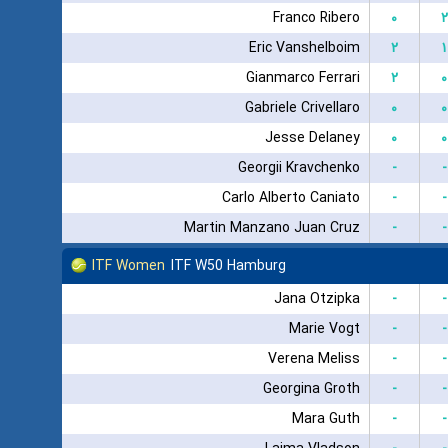
Franco Ribero
۰
۲
Eric Vanshelboim
۲
۱
Gianmarco Ferrari
۲
۰
Gabriele Crivellaro
۰
۰
Jesse Delaney
۰
۰
Georgii Kravchenko
-
-
Carlo Alberto Caniato
-
-
Martin Manzano Juan Cruz
-
-
ITF Women
ITF W50 Hamburg
Jana Otzipka
-
-
Marie Vogt
-
-
Verena Meliss
-
-
Georgina Groth
-
-
Mara Guth
-
-