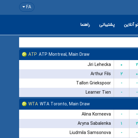
FA
و آنلاین
پشتیبانی
راهنما
ATP
ATP Montreal, Main Draw
Jiri Lehecka
۰
۲
Arthur Fils
۲
۰
Tallon Griekspoor
-
-
Learner Tien
-
-
WTA
WTA Toronto, Main Draw
Alina Korneeva
-
-
Aryna Sabalenka
۱
۲
Liudmila Samsonova
-
-