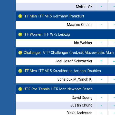
Melvin Vix
-
-
ITF Men
ITF M15 Germany Frankfurt
Maxime Chazal
-
-
ITF Women
ITF W75 Leipzig
Ida Wobker
-
-
Challenger
ATP Challenger Grodzisk Mazowiecki, Main
Joel Josef Schwarzler
۲
۰
ITF Men
ITF M15 Kazakhstan Astana, Doubles
Borisiouk M./Singh K.
-
-
UTR Pro Tennis
UTR Men Newport Beach
David Duong
-
-
Justin Chung
-
-
Blake Anderson
-
-