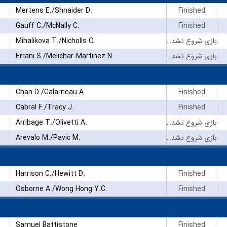
Mertens E./Shnaider D.
Finished
Gauff C./McNally C.
Finished
Mihalikova T./Nicholls O.
بازی شروع نشده است
Errani S./Melichar-Martinez N.
بازی شروع نشده است
Chan D./Galarneau A.
Finished
Cabral F./Tracy J.
Finished
Arribage T./Olivetti A.
بازی شروع نشده است
Arevalo M./Pavic M.
بازی شروع نشده است
Harrison C./Hewitt D.
Finished
Osborne A./Wong Hong Y.C.
Finished
Samuel Battistone
Finished