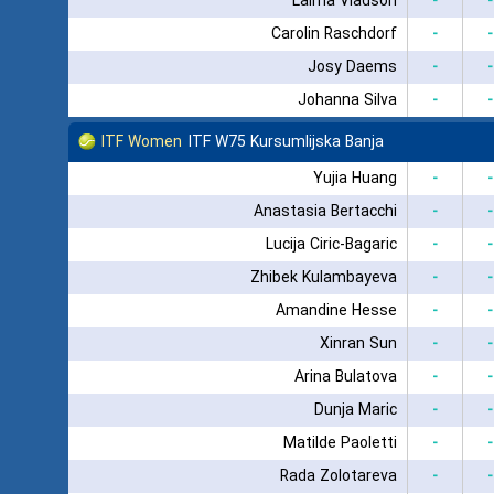
Laima Vladson
-
-
Carolin Raschdorf
-
-
Josy Daems
-
-
Johanna Silva
-
-
ITF Women
ITF W75 Kursumlijska Banja
Yujia Huang
-
-
Anastasia Bertacchi
-
-
Lucija Ciric-Bagaric
-
-
Zhibek Kulambayeva
-
-
Amandine Hesse
-
-
Xinran Sun
-
-
Arina Bulatova
-
-
Dunja Maric
-
-
Matilde Paoletti
-
-
Rada Zolotareva
-
-