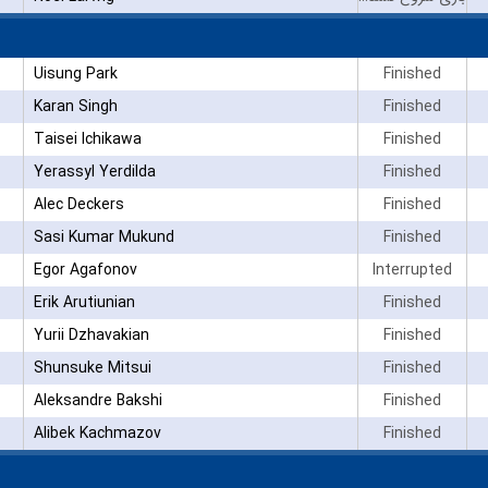
Uisung Park
Finished
Karan Singh
Finished
Taisei Ichikawa
Finished
Yerassyl Yerdilda
Finished
Alec Deckers
Finished
Sasi Kumar Mukund
Finished
Egor Agafonov
Interrupted
Erik Arutiunian
Finished
Yurii Dzhavakian
Finished
Shunsuke Mitsui
Finished
Aleksandre Bakshi
Finished
Alibek Kachmazov
Finished