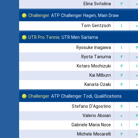
Elina Svitolina
۲
۰
Challenger
ATP Challenger Hagen, Main Draw
Tom Gentzsch
۱
۰
UTR Pro Tennis
UTR Men Saitama
Ryosuke Inagawa
۱
۲
Ryota Tanuma
۲
۰
Kotaro Mochizuki
۲
۱
Kai Milburn
۲
۰
Kanata Ozaki
۲
۰
Challenger
ATP Challenger Todi, Qualifications
Stefano D'Agostino
۲
۰
Valerio Aboian
۰
۲
Gabriele Maria Noce
۱
۲
Michele Mecarelli
۲
۰