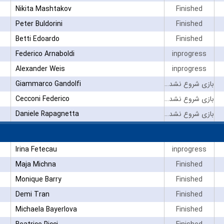
Nikita Mashtakov
Finished
Peter Buldorini
Finished
Betti Edoardo
Finished
Federico Arnaboldi
inprogress
Alexander Weis
inprogress
Giammarco Gandolfi
بازی شروع نشده است
Cecconi Federico
بازی شروع نشده است
Daniele Rapagnetta
بازی شروع نشده است
Irina Fetecau
inprogress
Maja Michna
Finished
Monique Barry
Finished
Demi Tran
Finished
Michaela Bayerlova
Finished