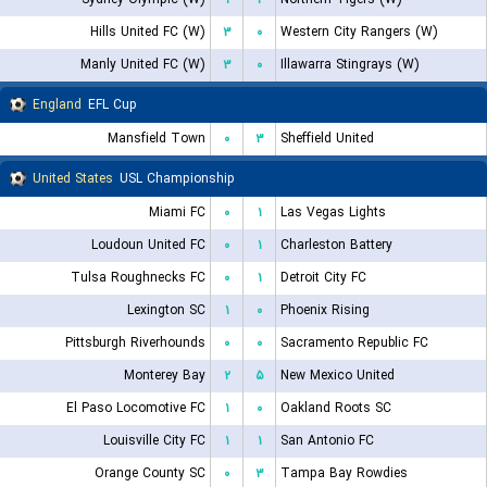
Hills United FC (W)
۳
۰
Western City Rangers (W)
Manly United FC (W)
۳
۰
Illawarra Stingrays (W)
England
EFL Cup
Mansfield Town
۰
۳
Sheffield United
United States
USL Championship
Miami FC
۰
۱
Las Vegas Lights
Loudoun United FC
۰
۱
Charleston Battery
Tulsa Roughnecks FC
۰
۱
Detroit City FC
Lexington SC
۱
۰
Phoenix Rising
Pittsburgh Riverhounds
۰
۰
Sacramento Republic FC
Monterey Bay
۲
۵
New Mexico United
El Paso Locomotive FC
۱
۰
Oakland Roots SC
Louisville City FC
۱
۱
San Antonio FC
Orange County SC
۰
۳
Tampa Bay Rowdies