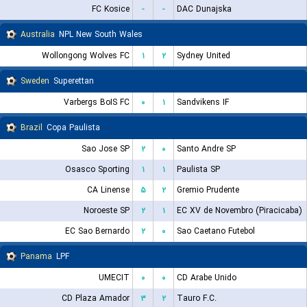
FC Kosice
-
-
DAC Dunajska
Australia
NPL New South Wales
Wollongong Wolves FC
۱
۲
Sydney United
Sweden
Superettan
Varbergs BoIS FC
۰
۱
Sandvikens IF
Brazil
Copa Paulista
Sao Jose SP
۲
۰
Santo Andre SP
Osasco Sporting
۱
۱
Paulista SP
CA Linense
۵
۲
Gremio Prudente
Noroeste SP
۲
۱
EC XV de Novembro (Piracicaba)
EC Sao Bernardo
۲
۰
Sao Caetano Futebol
Panama
LPF
UMECIT
۰
۰
CD Arabe Unido
CD Plaza Amador
۳
۲
Tauro F.C.