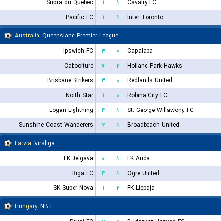
Supra du Quebec
۱
۱
Cavalry FC
Pacific FC
۱
۱
Inter Toronto
Australia
Queensland Premier League
Ipswich FC
۳
۰
Capalaba
Caboolture
۷
۲
Holland Park Hawks
Brisbane Strikers
۳
۰
Redlands United
North Star
۱
۰
Robina City FC
Logan Lightning
۴
۱
St. George Willawong FC
Sunshine Coast Wanderers
۲
۱
Broadbeach United
Latvia
Virsliga
FK Jelgava
۰
۱
FK Auda
Riga FC
۴
۱
Ogre United
SK Super Nova
۱
۲
FK Liepaja
Hungary
NB I