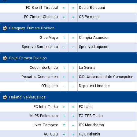
FC Sheriff Tiraspol
۰
۰
Dacia Buiucani
FC Zimbru Chisinau
۰
۰
CS Petrocub
Paraguay
Primera Division
2 de Mayo
۱
۰
Olimpia Asuncion
Sportivo San Lorenzo
-
-
Sportivo Luqueno
Chile
Primera Division
Coquimbo Unido
۱
۱
La Serena
Deportes Concepcion
۰
۰
C.D. Universidad de Concepcion
O'Higgins
-
-
Deportes Limache
Finland
Veikkausliiga
FC Inter Turku
۰
۰
FC Lahti
KuPS Palloseura
۱
۱
FC TPS Turku
Ilves Tampere
۲
۰
IFK Mariehamn
AC Oulu
۰
۱
HJK Helsinki