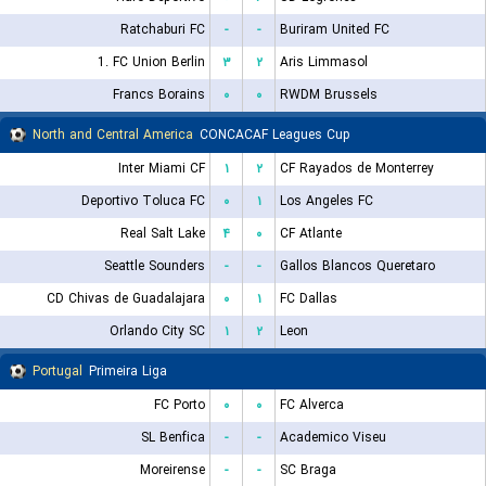
Ratchaburi FC
-
-
Buriram United FC
1. FC Union Berlin
۳
۲
Aris Limmasol
Francs Borains
۰
۰
RWDM Brussels
North and Central America
CONCACAF Leagues Cup
Inter Miami CF
۱
۲
CF Rayados de Monterrey
Deportivo Toluca FC
۰
۱
Los Angeles FC
Real Salt Lake
۴
۰
CF Atlante
Seattle Sounders
-
-
Gallos Blancos Queretaro
CD Chivas de Guadalajara
۰
۱
FC Dallas
Orlando City SC
۱
۲
Leon
Portugal
Primeira Liga
FC Porto
۰
۰
FC Alverca
SL Benfica
-
-
Academico Viseu
Moreirense
-
-
SC Braga