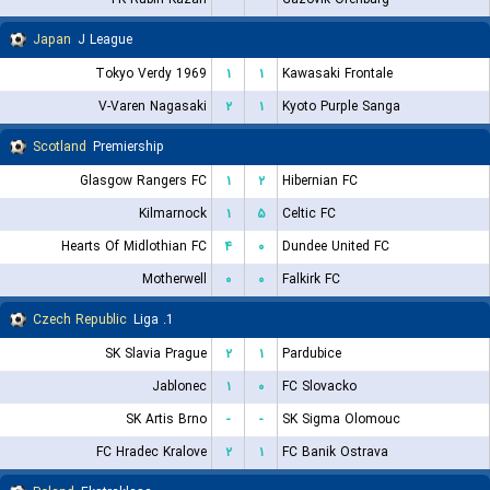
Japan
J League
Tokyo Verdy 1969
۱
۱
Kawasaki Frontale
V-Varen Nagasaki
۲
۱
Kyoto Purple Sanga
Scotland
Premiership
Glasgow Rangers FC
۱
۲
Hibernian FC
Kilmarnock
۱
۵
Celtic FC
Hearts Of Midlothian FC
۴
۰
Dundee United FC
Motherwell
۰
۰
Falkirk FC
Czech Republic
1. Liga
SK Slavia Prague
۲
۱
Pardubice
Jablonec
۱
۰
FC Slovacko
SK Artis Brno
-
-
SK Sigma Olomouc
FC Hradec Kralove
۲
۱
FC Banik Ostrava