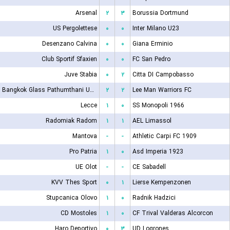
Arsenal
۲
۳
Borussia Dortmund
US Pergolettese
۰
۰
Inter Milano U23
Desenzano Calvina
۰
۰
Giana Erminio
Club Sportif Sfaxien
۰
۰
FC San Pedro
Juve Stabia
۰
۲
Citta DI Campobasso
Bangkok Glass Pathumthani United FC
۲
۲
Lee Man Warriors FC
Lecce
۱
۰
SS Monopoli 1966
Radomiak Radom
۱
۱
AEL Limassol
Mantova
-
-
Athletic Carpi FC 1909
Pro Patria
۱
۰
Asd Imperia 1923
UE Olot
-
-
CE Sabadell
KVV Thes Sport
۰
۱
Lierse Kempenzonen
Stupcanica Olovo
۱
۰
Radnik Hadzici
CD Mostoles
۱
۰
CF Trival Valderas Alcorcon
Haro Deportivo
۰
۳
UD Logrones