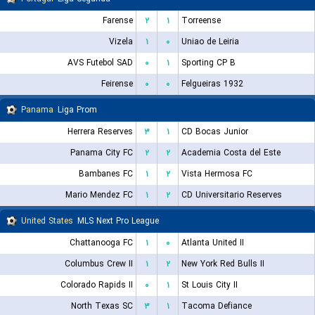
Farense
۲
۱
Torreense
Vizela
۱
۰
Uniao de Leiria
AVS Futebol SAD
۰
۱
Sporting CP B
Feirense
۰
۰
Felgueiras 1932
Panama
Liga Prom
Herrera Reserves
۳
۱
CD Bocas Junior
Panama City FC
۲
۲
Academia Costa del Este
Bambanes FC
۱
۲
Vista Hermosa FC
Mario Mendez FC
۱
۲
CD Universitario Reserves
United States
MLS Next Pro League
Chattanooga FC
۱
۰
Atlanta United II
Columbus Crew II
۱
۲
New York Red Bulls II
Colorado Rapids II
۰
۱
St Louis City II
North Texas SC
۳
۱
Tacoma Defiance