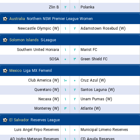
Zlin B
۲
۱
Polanka
Australia
Northern NSW Premier League Women
Newcastle Olympic (W)
۱
۲
Adamstown Rosebud (W)
Solomon Islands
S-League
Southern United Honiara
۱
۲
Marist FC
SOSA
۰
۳
Green Shield FC
Mexico
Liga MX Femenil
Club America (W)
۱۰
۰
Cruz Azul (W)
Queretaro (W)
۱
۲
Santos Laguna (W)
Necaxa (W)
۱
۲
Unam Pumas (W)
Monterrey (W)
۳
۱
Atlante (W)
El Salvador
Reserves League
Luis Angel Firpo Reserves
۱
۰
Municipal Limeno Reserves
AD Isidro Metapan Reserves
۱
۱
CD Aguila Reserves