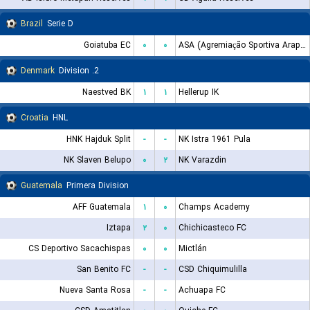
Brazil
Serie D
Goiatuba EC
۰
۰
ASA (Agremiação Sportiva Arapiraquense)
Denmark
2. Division
Naestved BK
۱
۱
Hellerup IK
Croatia
HNL
HNK Hajduk Split
-
-
NK Istra 1961 Pula
NK Slaven Belupo
۰
۲
NK Varazdin
Guatemala
Primera Division
AFF Guatemala
۱
۰
Champs Academy
Iztapa
۲
۰
Chichicasteco FC
CS Deportivo Sacachispas
۰
۰
Mictlán
San Benito FC
-
-
CSD Chiquimulilla
Nueva Santa Rosa
-
-
Achuapa FC