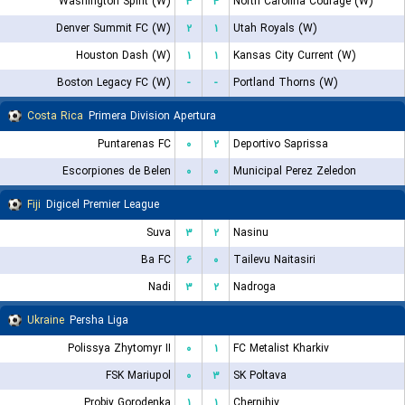
Washington Spirit (W)
۳
۴
North Carolina Courage (W)
Denver Summit FC (W)
۲
۱
Utah Royals (W)
Houston Dash (W)
۱
۱
Kansas City Current (W)
Boston Legacy FC (W)
-
-
Portland Thorns (W)
Costa Rica
Primera Division Apertura
Puntarenas FC
۰
۲
Deportivo Saprissa
Escorpiones de Belen
۰
۰
Municipal Perez Zeledon
Fiji
Digicel Premier League
Suva
۳
۲
Nasinu
Ba FC
۶
۰
Tailevu Naitasiri
Nadi
۳
۲
Nadroga
Ukraine
Persha Liga
Polissya Zhytomyr II
۰
۱
FC Metalist Kharkiv
FSK Mariupol
۰
۳
SK Poltava
Probiy Gorodenka
۱
۱
Chernihiv