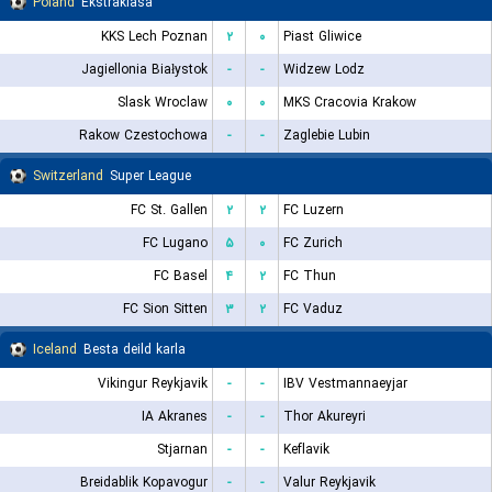
Poland
Ekstraklasa
KKS Lech Poznan
۲
۰
Piast Gliwice
Jagiellonia Białystok
-
-
Widzew Lodz
Slask Wroclaw
۰
۰
MKS Cracovia Krakow
Rakow Czestochowa
-
-
Zaglebie Lubin
Switzerland
Super League
FC St. Gallen
۲
۲
FC Luzern
FC Lugano
۵
۰
FC Zurich
FC Basel
۴
۲
FC Thun
FC Sion Sitten
۳
۲
FC Vaduz
Iceland
Besta deild karla
Vikingur Reykjavik
-
-
IBV Vestmannaeyjar
IA Akranes
-
-
Thor Akureyri
Stjarnan
-
-
Keflavik
Breidablik Kopavogur
-
-
Valur Reykjavik