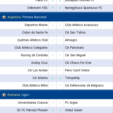
Paksi FC
۲
۲
Budapest Honved FC
Debreceni VSC
۱
۰
Nyiregyhaza Spartacus FC
Argentina
Primera Nacional
Deportivo Moron
-
-
Club Atletico Acassuso
Colon de Santa Fe
-
-
CA San Telmo
Quilmes Atletico Club
-
-
Almagro
Club Atletico Colegiales
-
-
CA Patronato
Racing de Cordoba
-
-
CA San Miguel
Godoy Cruz
-
-
CA Chaco For Ever
CA Los Andes
-
-
Ferro Carril Oeste
CA Atlanta
۰
۰
Temperley
Club Atletico Mitre
-
-
CA Defensores de Belgrano
Romania
Liga I
Universitatea Craiova
-
-
FC Arges
SC FC Petrolul Ploiesti
۱
۰
Otelul Galati