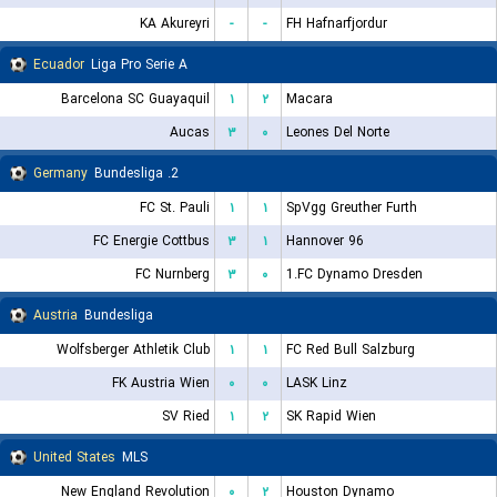
KA Akureyri
-
-
FH Hafnarfjordur
Ecuador
Liga Pro Serie A
Barcelona SC Guayaquil
۱
۲
Macara
Aucas
۳
۰
Leones Del Norte
Germany
2. Bundesliga
FC St. Pauli
۱
۱
SpVgg Greuther Furth
FC Energie Cottbus
۳
۱
Hannover 96
FC Nurnberg
۳
۰
1.FC Dynamo Dresden
Austria
Bundesliga
Wolfsberger Athletik Club
۱
۱
FC Red Bull Salzburg
FK Austria Wien
۰
۰
LASK Linz
SV Ried
۱
۲
SK Rapid Wien
United States
MLS
New England Revolution
۰
۲
Houston Dynamo