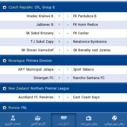
Czech Republic
CFL, Group B
Hradec Kralove B
۲
۱
FK Pardubice B
Jablonec B
۲
۰
FK Horni Redice
SK Sokol Brozany
۰
۰
FK Caslav
TJ Sokol Zapy
۶
۰
Neratovice Byskovice
SK Slovan Varnsdorf
۱
۰
SK Benatky nad Jizerou
Nicaragua
Primera Division
ART Municipal Jalapa
۰
۱
Sport Sebaco
Diriangen FC
۲
۱
Rancho Santana FC
New Zealand
Northern Premier League
Auckland FC Reserves
۲
۰
East Coast Bays
Russia
FNL
SKA Khabarovsk
۱
۳
Spartak Kostroma
پیش بینی ورزشی
پیش بینی زنده
نتایج زنده
کازینو آنلاین
حساب کاربری
Veles Moscow
۰
۰
FK Leningradets