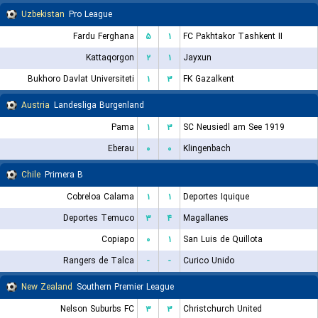
Uzbekistan
Pro League
Fardu Ferghana
۵
۱
FC Pakhtakor Tashkent II
Kattaqorgon
۲
۱
Jayxun
Bukhoro Davlat Universiteti
۱
۳
FK Gazalkent
Austria
Landesliga Burgenland
Pama
۱
۳
SC Neusiedl am See 1919
Eberau
۰
۰
Klingenbach
Chile
Primera B
Cobreloa Calama
۱
۱
Deportes Iquique
Deportes Temuco
۳
۴
Magallanes
Copiapo
۰
۱
San Luis de Quillota
Rangers de Talca
-
-
Curico Unido
New Zealand
Southern Premier League
Nelson Suburbs FC
۳
۳
Christchurch United