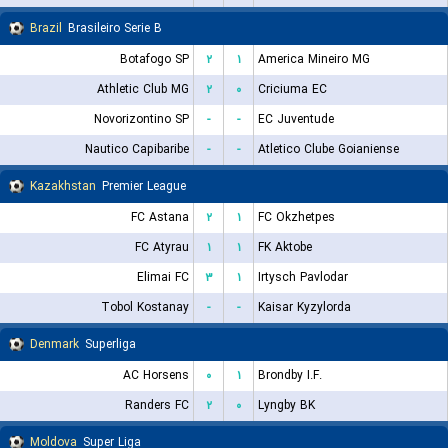
Brazil
Brasileiro Serie B
Botafogo SP
۲
۱
America Mineiro MG
Athletic Club MG
۲
۰
Criciuma EC
Novorizontino SP
-
-
EC Juventude
Nautico Capibaribe
-
-
Atletico Clube Goianiense
Kazakhstan
Premier League
FC Astana
۲
۱
FC Okzhetpes
FC Atyrau
۱
۱
FK Aktobe
Elimai FC
۳
۱
Irtysch Pavlodar
Tobol Kostanay
-
-
Kaisar Kyzylorda
Denmark
Superliga
AC Horsens
۰
۱
Brondby I.F.
Randers FC
۲
۰
Lyngby BK
Moldova
Super Liga