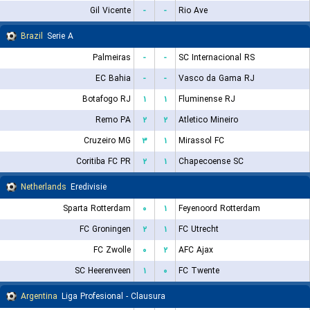
Gil Vicente
-
-
Rio Ave
Brazil
Serie A
Palmeiras
-
-
SC Internacional RS
EC Bahia
-
-
Vasco da Gama RJ
Botafogo RJ
۱
۱
Fluminense RJ
Remo PA
۲
۲
Atletico Mineiro
Cruzeiro MG
۳
۱
Mirassol FC
Coritiba FC PR
۲
۱
Chapecoense SC
Netherlands
Eredivisie
Sparta Rotterdam
۰
۱
Feyenoord Rotterdam
FC Groningen
۲
۱
FC Utrecht
FC Zwolle
۰
۲
AFC Ajax
SC Heerenveen
۱
۰
FC Twente
Argentina
Liga Profesional - Clausura