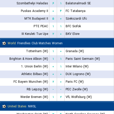
Szombathelyi Haladas
۶
۱
Balatonalmadi SE
Puskas Academy II
۰
۴
FC Tatabanya
MTK Budapest II
۵
۰
Szekszardi Ufc
PTE PEAC
۱
۱
BFC Siofok
III Keruleti Tue Upe
۲
۰
BKV Elore
World
Friendlies Club Matches Women
Tottenham (W)
۱
۰
Granada (W)
Brighton & Hove Albion (W)
۱
۱
Paris Saint Germain (W)
1. Union Berlin (W)
۰
۱
Inter Milano (W)
Athletic Bilbao (W)
۰
۰
DUX Logrono (W)
FC Bayern Munchen (W)
۲
۰
Paris FC (W)
RB Leipzig (W)
-
-
PEC Zwolle (W)
Werder Bremen (W)
۱
۲
VfL Wolfsburg (W)
United States
NWSL