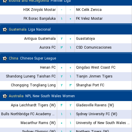
Bosnia and Herzegovina
Premier Liga
HSK Zrinjski Mostar
-
-
NK Celik Zenica
FK Borac Banjaluka
۱
۰
FK Velez Mostar
Guatemala
Liga Nacional
Antigua Guatemala
۲
۰
Guastatoya
Aurora FC
۳
۱
CSD Comunicaciones
China
Chinese Super League
Henan FC
۰
۰
Qingdao West Coast FC
Shandong Luneng Taishan FC
۲
۱
Tianjin Jinmen Tigers
Chongqing Tongliang Long
۲
۳
Shanghai Port FC
Australia
NPL New South Wales Women
Apia Leichhardt Tigers (W)
۴
۲
Gladesville Ravens (W)
Bulls Northbridge FC Academy (W)
۱
۱
Sydney University FC (W)
Macarthur Rams (W)
۰
۱
University of New South Wales (W)
Sydney Olympic (W)
۱
۲
Northern Tigers (W)