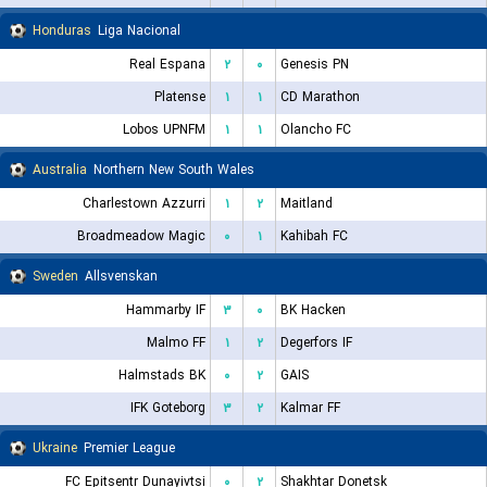
Honduras
Liga Nacional
Real Espana
۲
۰
Genesis PN
Platense
۱
۱
CD Marathon
Lobos UPNFM
۱
۱
Olancho FC
Australia
Northern New South Wales
Charlestown Azzurri
۱
۲
Maitland
Broadmeadow Magic
۰
۱
Kahibah FC
Sweden
Allsvenskan
Hammarby IF
۳
۰
BK Hacken
Malmo FF
۱
۲
Degerfors IF
Halmstads BK
۰
۲
GAIS
IFK Goteborg
۳
۲
Kalmar FF
Ukraine
Premier League
FC Epitsentr Dunayivtsi
۰
۲
Shakhtar Donetsk