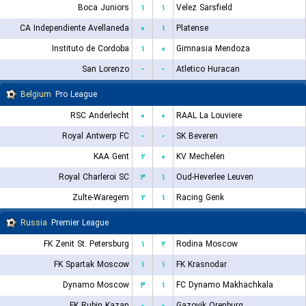
Boca Juniors
۱
۱
Velez Sarsfield
CA Independiente Avellaneda
۰
۱
Platense
Instituto de Cordoba
۱
۰
Gimnasia Mendoza
San Lorenzo
-
-
Atletico Huracan
Belgium
Pro League
RSC Anderlecht
۰
۰
RAAL La Louviere
Royal Antwerp FC
-
-
SK Beveren
KAA Gent
۲
۰
KV Mechelen
Royal Charleroi SC
۳
۱
Oud-Heverlee Leuven
Zulte-Waregem
۲
۱
Racing Genk
Russia
Premier League
FK Zenit St. Petersburg
۱
۲
Rodina Moscow
FK Spartak Moscow
۱
۱
FK Krasnodar
Dynamo Moscow
۳
۱
FC Dynamo Makhachkala
FK Rubin Kazan
-
-
Gazovik Orenburg