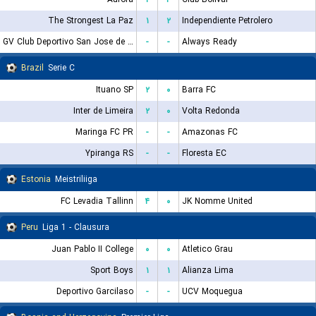
The Strongest La Paz
۱
۲
Independiente Petrolero
GV Club Deportivo San Jose de Oruro
-
-
Always Ready
Brazil
Serie C
Ituano SP
۲
۰
Barra FC
Inter de Limeira
۲
۰
Volta Redonda
Maringa FC PR
-
-
Amazonas FC
Ypiranga RS
-
-
Floresta EC
Estonia
Meistriliiga
FC Levadia Tallinn
۴
۰
JK Nomme United
Peru
Liga 1 - Clausura
Juan Pablo II College
۰
۰
Atletico Grau
Sport Boys
۱
۱
Alianza Lima
Deportivo Garcilaso
-
-
UCV Moquegua