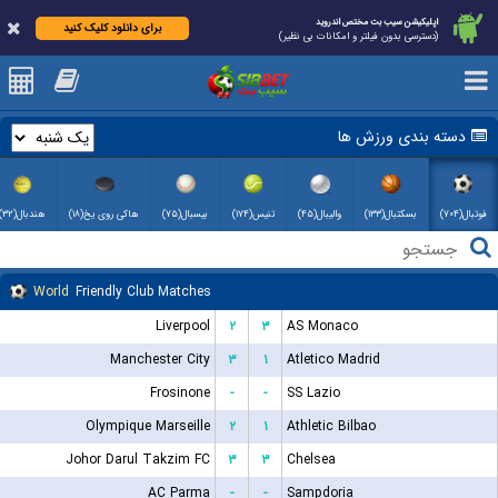
اپلیکیشن سیب بت مختص اندروید
برای دانلود کلیک کنید
(دسترسی بدون فیلتر و امکانات بی نظیر)
دسته بندی ورزش ها
فوتبال(۷۰۴)
بسکتبال(۱۳۳)
والیبال(۴۵)
تنیس(۱۷۴)
بیسبال(۷۵)
هاکی روی یخ(۱۸)
هندبال(۳۲)
World
Friendly Club Matches
Liverpool
۲
۳
AS Monaco
Manchester City
۳
۱
Atletico Madrid
Frosinone
-
-
SS Lazio
Olympique Marseille
۲
۱
Athletic Bilbao
Johor Darul Takzim FC
۳
۳
Chelsea
AC Parma
-
-
Sampdoria