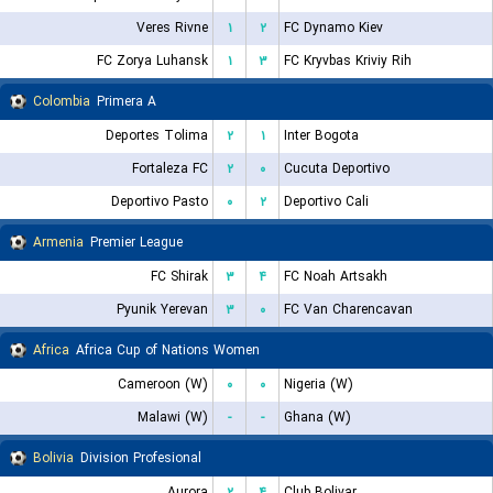
Veres Rivne
۱
۲
FC Dynamo Kiev
FC Zorya Luhansk
۱
۳
FC Kryvbas Kriviy Rih
Colombia
Primera A
Deportes Tolima
۲
۱
Inter Bogota
Fortaleza FC
۲
۰
Cucuta Deportivo
Deportivo Pasto
۰
۲
Deportivo Cali
Armenia
Premier League
FC Shirak
۳
۴
FC Noah Artsakh
Pyunik Yerevan
۳
۰
FC Van Charencavan
Africa
Africa Cup of Nations Women
Cameroon (W)
۰
۰
Nigeria (W)
Malawi (W)
-
-
Ghana (W)
Bolivia
Division Profesional
Aurora
۲
۴
Club Bolivar