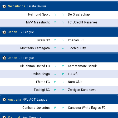
Netherlands
Eerste Divisie
Helmond Sport
۱
۱
De Graafschap
MVV Maastricht
۲
۱
FC Utrecht Reserves
Japan
J2 League
Iwaki SC
۲
۱
Imabari FC
Montedio Yamagata
۲
۰
Tochigi City
Japan
J3 League
Fukushima United FC
۱
۲
Kamatamare Sanuki
Reilac Shiga
۰
۳
FC Gifu
Ehime FC
۴
۱
Nara Club
Tochigi SC
۳
۲
Zweigen Kanazawa
Australia
NPL ACT League
Canberra Juventus
۴
۲
Canberra White Eagles FC
Portugal
Liga Segunda