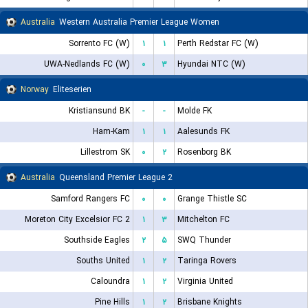
Australia
Western Australia Premier League Women
Sorrento FC (W)
۱
۱
Perth Redstar FC (W)
UWA-Nedlands FC (W)
۰
۳
Hyundai NTC (W)
Norway
Eliteserien
Kristiansund BK
-
-
Molde FK
Ham-Kam
۱
۱
Aalesunds FK
Lillestrom SK
۰
۲
Rosenborg BK
Australia
Queensland Premier League 2
Samford Rangers FC
۰
۰
Grange Thistle SC
Moreton City Excelsior FC 2
۱
۳
Mitchelton FC
Southside Eagles
۲
۵
SWQ Thunder
Souths United
۱
۲
Taringa Rovers
Caloundra
۱
۲
Virginia United
Pine Hills
۱
۲
Brisbane Knights