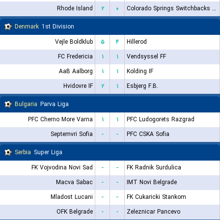
Rhode Island
۲
۰
Colorado Springs Switchbacks FC
Denmark
1st Division
Vejle Boldklub
۵
۴
Hillerod
FC Fredericia
۱
۱
Vendsyssel FF
AaB Aalborg
۱
۱
Kolding IF
Hvidovre IF
۲
۱
Esbjerg F.B.
Bulgaria
Parva Liga
PFC Cherno More Varna
۱
۱
PFC Ludogorets Razgrad
Septemvri Sofia
-
-
PFC CSKA Sofia
Serbia
Super Liga
FK Vojvodina Novi Sad
-
-
FK Radnik Surdulica
Macva Sabac
-
-
IMT Novi Belgrade
Mladost Lucani
-
-
FK Cukaricki Stankom
OFK Belgrade
-
-
Zeleznicar Pancevo