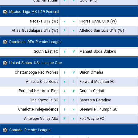
CSD Amatitlan
۰
۰
Quiche FC
Mexico
Liga MX U19 Femenil
Necaxa U19 (W)
۰
۰
Tigres UANL U19 (W)
Atlas Guadalajara U19 (W)
۶
۰
Atletico San Luis U19 (W)
Dominica
DFA Premier League
South East FC
۲
۳
Mahaut Soca Strikers
United States
USL League One
Chattanooga Red Wolves
۱
۳
Union Omaha
Athletic Club Boise
۲
۱
Forward Madison FC
Portland Hearts of Pine
۰
۲
Corpus Christi
One Knoxville SC
۲
۱
Sarasota Paradise
Charlotte Independence
۱
۰
Greenville Triumph SC
Antelope Valley Alta
۳
۰
Fort Wayne FC
Canada
Premier League