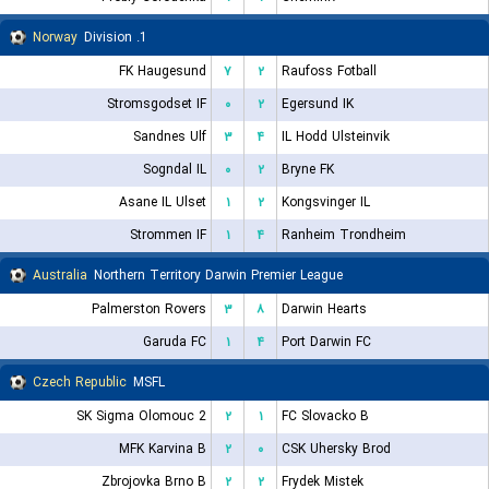
Norway
1. Division
FK Haugesund
۷
۲
Raufoss Fotball
Stromsgodset IF
۰
۲
Egersund IK
Sandnes Ulf
۳
۴
IL Hodd Ulsteinvik
Sogndal IL
۰
۲
Bryne FK
Asane IL Ulset
۱
۲
Kongsvinger IL
Strommen IF
۱
۴
Ranheim Trondheim
Australia
Northern Territory Darwin Premier League
Palmerston Rovers
۳
۸
Darwin Hearts
Garuda FC
۱
۴
Port Darwin FC
Czech Republic
MSFL
SK Sigma Olomouc 2
۲
۱
FC Slovacko B
MFK Karvina B
۲
۰
CSK Uhersky Brod
Zbrojovka Brno B
۲
۲
Frydek Mistek