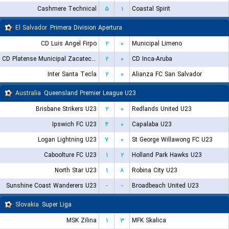
Cashmere Technical
۵
۱
Coastal Spirit
El Salvador
Primera Division Apertura
CD Luis Angel Firpo
۲
۰
Municipal Limeno
CD Platense Municipal Zacatecoluca
۲
۰
CD Inca-Aruba
Inter Santa Tecla
۲
۰
Alianza FC San Salvador
Australia
Queensland Premier League U23
Brisbane Strikers U23
۲
۰
Redlands United U23
Ipswich FC U23
۴
۰
Capalaba U23
Logan Lightning U23
۷
۰
St George Willawong FC U23
Caboolture FC U23
۱
۲
Holland Park Hawks U23
North Star U23
۱
۸
Robina City U23
Sunshine Coast Wanderers U23
-
-
Broadbeach United U23
Slovakia
Super Liga
MSK Zilina
۱
۳
MFK Skalica