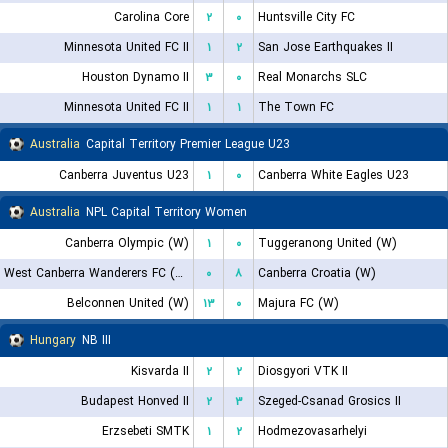
Carolina Core
۲
۰
Huntsville City FC
Minnesota United FC II
۱
۲
San Jose Earthquakes II
Houston Dynamo II
۳
۰
Real Monarchs SLC
Minnesota United FC II
۱
۱
The Town FC
Australia
Capital Territory Premier League U23
Canberra Juventus U23
۱
۰
Canberra White Eagles U23
Australia
NPL Capital Territory Women
Canberra Olympic (W)
۱
۰
Tuggeranong United (W)
West Canberra Wanderers FC (W)
۰
۸
Canberra Croatia (W)
Belconnen United (W)
۱۳
۰
Majura FC (W)
Hungary
NB III
Kisvarda II
۲
۲
Diosgyori VTK II
Budapest Honved II
۲
۳
Szeged-Csanad Grosics II
Erzsebeti SMTK
۱
۲
Hodmezovasarhelyi