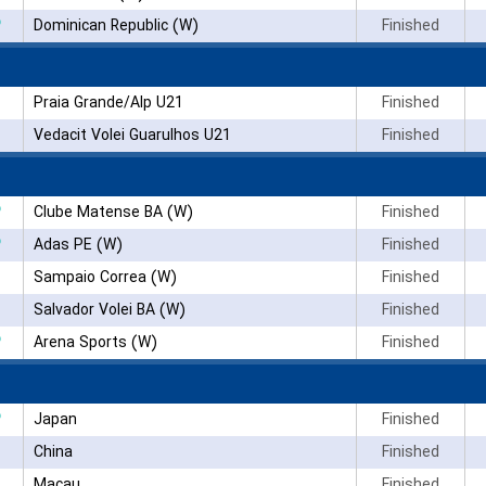
۳
Dominican Republic (W)
Finished
Praia Grande/Alp U21
Finished
Vedacit Volei Guarulhos U21
Finished
۳
Clube Matense BA (W)
Finished
۳
Adas PE (W)
Finished
Sampaio Correa (W)
Finished
Salvador Volei BA (W)
Finished
۳
Arena Sports (W)
Finished
۳
Japan
Finished
China
Finished
Macau
Finished