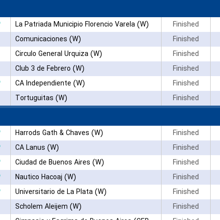
۳
La Patriada Municipio Florencio Varela (W)
Finished
Comunicaciones (W)
Finished
Circulo General Urquiza (W)
Finished
Club 3 de Febrero (W)
Finished
۳
CA Independiente (W)
Finished
Tortuguitas (W)
Finished
۳
Harrods Gath & Chaves (W)
Finished
۳
CA Lanus (W)
Finished
۳
Ciudad de Buenos Aires (W)
Finished
۳
Nautico Hacoaj (W)
Finished
۳
Universitario de La Plata (W)
Finished
Scholem Aleijem (W)
Finished