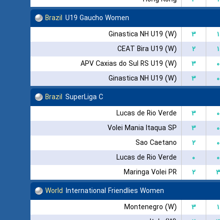
Brazil
U19 Gaucho Women
Ginastica NH U19 (W)
۳
۱
CEAT Bira U19 (W)
۲
۱
APV Caxias do Sul RS U19 (W)
۳
۰
Ginastica NH U19 (W)
۳
۰
Brazil
SuperLiga C
Lucas de Rio Verde
۳
۰
Volei Mania Itaqua SP
۳
۰
Sao Caetano
۲
۰
Lucas de Rio Verde
۰
۰
Maringa Volei PR
۲
World
International Friendlies Women
Montenegro (W)
۳
۱