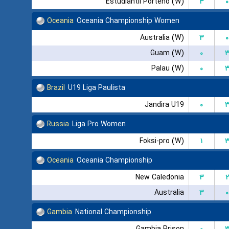
Estudiantil Porteno (W)
۳
۰
Oceania
Oceania Championship Women
Australia (W)
۳
۰
Guam (W)
۰
Palau (W)
۰
Brazil
U19 Liga Paulista
Jandira U19
۰
Russia
Liga Pro Women
Foksi-pro (W)
۱
Oceania
Oceania Championship
New Caledonia
۳
۲
Australia
۳
۰
Gambia
National Championship
Gambia Prison
۰