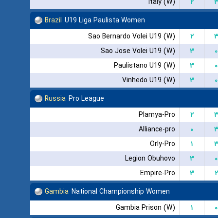
Italy (W)
۲
Brazil
U19 Liga Paulista Women
Sao Bernardo Volei U19 (W)
۲
Sao Jose Volei U19 (W)
۳
۰
Paulistano U19 (W)
۳
۰
Vinhedo U19 (W)
۳
۰
Russia
Pro League
Plamya-Pro
۲
Alliance-pro
۰
Orly-Pro
۱
Legion Obuhovo
۳
۰
Empire-Pro
۳
۲
Gambia
National Championship Women
Gambia Prison (W)
۱
۰