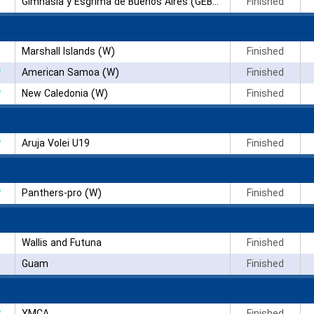
Gimnasia y Esgrima de Buenos Aires (GEBA) (W)
Finished
Marshall Islands (W)
Finished
۳
American Samoa (W)
Finished
۳
New Caledonia (W)
Finished
۳
Aruja Volei U19
Finished
۳
Panthers-pro (W)
Finished
Wallis and Futuna
Finished
Guam
Finished
۳
YMCA
Finished