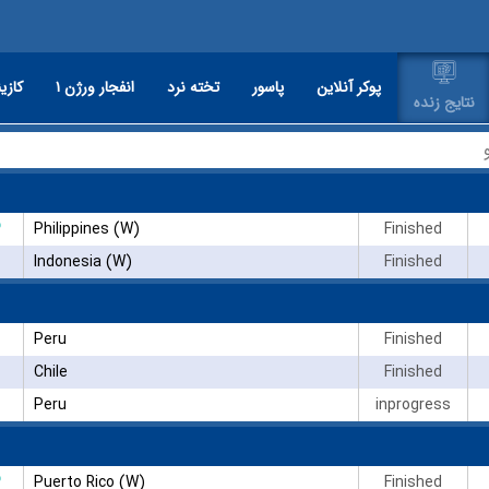
پوکر آنلاین
پاسور
تخته نرد
انفجار ورژن ۱
کازین
نتایج زنده
۳
Philippines (W)
Finished
Indonesia (W)
Finished
Peru
Finished
Chile
Finished
Peru
inprogress
۳
Puerto Rico (W)
Finished