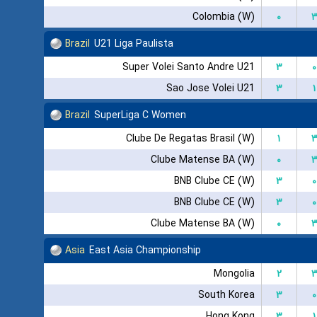
Colombia (W)
۰
Brazil
U21 Liga Paulista
Super Volei Santo Andre U21
۳
۰
Sao Jose Volei U21
۳
۱
Brazil
SuperLiga C Women
Clube De Regatas Brasil (W)
۱
Clube Matense BA (W)
۰
BNB Clube CE (W)
۳
۰
BNB Clube CE (W)
۳
۰
Clube Matense BA (W)
۰
Asia
East Asia Championship
Mongolia
۲
South Korea
۳
۰
Hong Kong
۳
۱