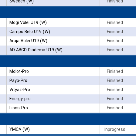
۳
Sweden (W)
Finished
۳
Mogi Volei U19 (W)
Finished
Campo Belo U19 (W)
Finished
Aruja Volei U19 (W)
Finished
AD ABCD Diadema U19 (W)
Finished
۳
Molot-Pro
Finished
۳
Payp-Pro
Finished
۳
Vityaz-Pro
Finished
Energy-pro
Finished
Lions-Pro
Finished
YMCA (W)
inprogress