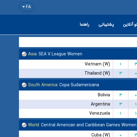
FA
و آنلاین
پشتیبانی
راهنما
Asia
SEA V.League Women
Vietnam (W)
۱
Thailand (W)
۳
۰
South America
Copa Sudamericana
Bolivia
۳
۰
Argentina
۳
۱
Venezuela
۱
۱
World
Central American and Caribbean Games Women
Cuba (W)
۰