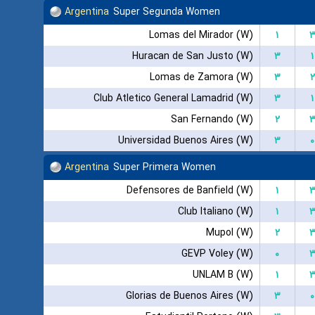
Argentina
Super Segunda Women
Lomas del Mirador (W)
۱
Huracan de San Justo (W)
۳
۱
Lomas de Zamora (W)
۳
۲
Club Atletico General Lamadrid (W)
۳
۱
San Fernando (W)
۲
Universidad Buenos Aires (W)
۳
۰
Argentina
Super Primera Women
Defensores de Banfield (W)
۱
Club Italiano (W)
۱
Mupol (W)
۲
GEVP Voley (W)
۰
UNLAM B (W)
۱
Glorias de Buenos Aires (W)
۳
۰