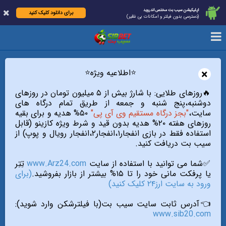
اپلیکیشن سیب بت مختص اندروید
برای دانلود کلیک کنید
(دسترسی بدون فیلتر و امکانات بی نظیر)
×
⭐️اطلاعیه ویژه⭐️
🔥روزهای طلایی: با شارژ بیش از ۵ میلیون تومان در روزهای
دوشنبه،پنج شنبه و جمعه از طریق تمام درگاه های
سایت،
"بجز درگاه مستقیم وی آی پی"
۵۰% هدیه و برای بقیه
روزهای هفته ۲۰% هدیه بدون قید و شرط ویژه کازینو (قابل
استفاده فقط در بازی انفجار۱،انفجار۲،انفجار رویال و پوپ) از
سیب بت دریافت کنید.
✅شما می توانید با استفاده از سایت
www.Arz24.com
تِتِر
یا پرفکت مانی خود را تا ۱۵% بیشتر از بازار بفروشید.
(برای
ورود به سایت ارز۲۴ کلیک کنید)
👈آدرس ثابت سایت سیب بت(با فیلترشکن وارد شوید):
www.sib20.com