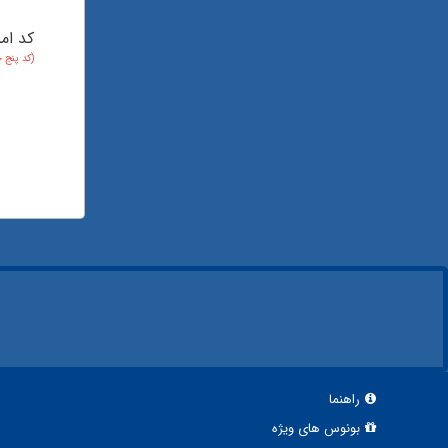
کد ام
(کد پنج 
راهنما
بونوس های ویژه