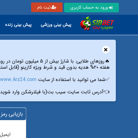
ثبت نام
ورود به حساب کاربری
پیش بینی زنده
پیش بینی ورزشی
×
🔥روزهای طلایی: با شارژ بیش از ۵ میلیون تومان در روزهای دوشنبه،پنج شنبه و جمعه از طریق تمام درگاه های سایت،
هفته ۲۰% هدیه بدون قید و شرط ویژه کازینو (قابل استفاده فقط در بازی انفجار۱،انفجار۲،انفجار رویال و پوپ) از سیب بت دریافت کنید.
www.Arz24.com
✅شما می توانید با استفاده از سایت
آدرس ثابت سایت سیب بت(با فیلترشکن وارد شوید):
ابی رمز عبور
ایمیل