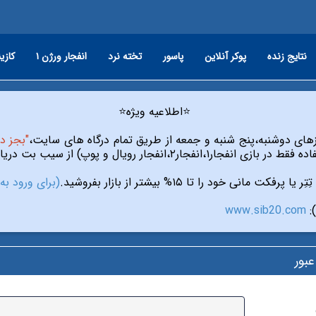
نلاین
انفجار ورژن ۱
تخته نرد
پاسور
پوکر آنلاین
نتایج زنده
⭐️اطلاعیه ویژه⭐️
آی پی"
سایت ارز۲۴ کلیک کنید)
تِتِر یا پرفکت مانی خود را تا ۱۵% بیشتر از بازار بفروشید.
www.sib20.com

بازی